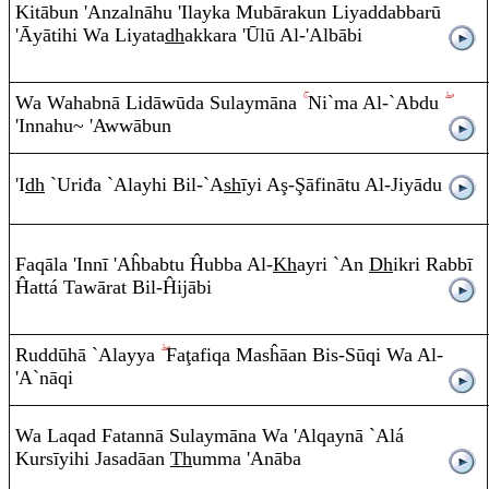
Kit
ā
bun 'A
n
zaln
ā
hu 'Ila
y
ka Mubā
ra
ku
n
Liyaddabbar
ū
'Āyātih
i
Wa Liyata
dh
akka
ra
'Ūlū
A
l-'Alb
ā
bi
Wa Waha
b
nā Lidāw
ū
da Sulaym
ā
na
Ni`ma
A
l-`A
b
du
'I
nn
ah
u~
'Aww
ā
b
u
n
'I
dh
`U
r
iđa `Ala
y
hi Bil-`A
sh
ī
yi
A
ş
-
Ş
āfin
ā
tu
A
l-Jiy
ā
du
Fa
q
ā
la 'I
nn
ī
'Aĥba
b
tu Ĥubba
A
l-
Kh
a
y
r
i `A
n
Dh
ik
r
i
Ra
bbī
Ĥattá Tawā
ra
t Bil-Ĥij
ā
bi
Ru
ddūhā `Ala
y
ya
Fa
ţ
afi
q
a Masĥāa
n
Bis-S
ū
q
i Wa
A
l-
'A`n
ā
q
i
Wa La
q
a
d
Fata
nn
ā Sulaym
ā
na Wa 'Al
q
aynā `Alá
Kursīyih
i
Jasadāa
n
Th
u
mm
a 'An
ā
ba