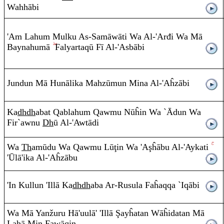
Wahh
ā
bi
'A
m
Lahu
m
Mulku
A
s-Samāw
ā
ti Wa
A
l-'Arđi Wa Mā
Baynahumā
Falyarta
q
ū Fī
A
l-'Asb
ā
bi
Ju
n
du
n
Mā Hunālika Mahz
ū
mu
n
Mina
A
l-'Aĥz
ā
bi
Ka
dh
dh
abat
Q
a
b
lahu
m
Q
a
w
mu Nūĥi
n
Wa `
Ā
du
n
Wa
Fi
r
`a
w
nu
Dh
ū
A
l-'Awt
ā
di
Wa
Th
am
ū
du Wa
Q
a
w
mu Lū
ţ
i
n
Wa 'A
ş
ĥ
ā
bu
A
l-'Aykati
'Ūl
ā
'ika
A
l-'Aĥz
ā
bu
'I
n
Kullun 'Illā Ka
dh
dh
aba
A
r-
Ru
sula Faĥa
q
q
a `I
q
ā
bi
Wa Mā Ya
n
žu
ru
H
ā
'uul
ā
'
'Illā
Ş
ayĥata
n
Wāĥidata
n
Mā
Lahā Mi
n
Faw
ā
q
i
n