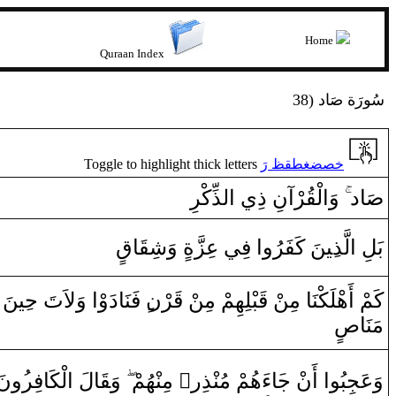
Home
Quraan Index
38) سُورَة صَاد
Toggle to highlight thick letters
خصضغطقظ رَ
‍ر
‍ذِّكْ‍
ل‍
‌ا
‍رْ‌آنِ ‌ذِي
‍قُ‍
لْ‍
‌ا
‌وَ
‌
‌د
‍ا
صَ‍
بَلِ
‌ا
لَّذ
‍ِ‍ي‍
‍نَ كَفَرُ‌و
‌ا
‌ فِي عِزَّة
‌ ‌وَشِ‍
‍قَ‍
‍ا
قٍ
‍نَ
‍ِ‍ي‍
‌ فَنَا‌دَ‌وْ‌ا‌ ‌وَلاَتَ ح‍
‍رْن‌
قَ‍
ْ
‍ن
‍لِهِمْ مِ‍‌
‍بْ‍
قَ‍
ْ
‍ن
كَمْ ‌أَهْلَكْنَا‌ مِ‍‌
مَنَا
صٍ
نَ
‍ُ‍‌و
لْكَافِر
‌ا
لَ
‍ا
قَ‍
‌وَ‍
‍هُمْ
‍نْ‍
‌ مِ‍‌
‌ٌ
‍ذِ‌ر
‍نْ‍
‌ءَهُمْ مُ‍‌
‍َ‍ا
ْ ج‍
ن
‌ ‌أَ‌
‌ا
‍و
وَعَجِبُ‍