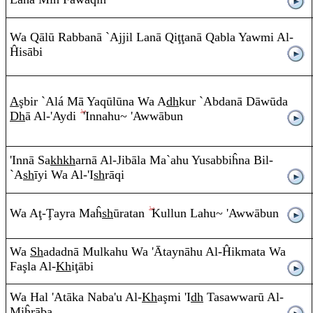
Wa
Q
ālū
Ra
bbanā `Ajji
l
Lanā
Q
i
ţ
ţ
anā
Q
a
b
la Ya
w
mi
A
l-
Ĥis
ā
bi
A
ş
bi
r
`Alá Mā Ya
q
ūl
ū
na Wa
A
dh
kur `A
b
danā Dāw
ū
da
Dh
ā
A
l-'A
y
di
'I
nn
ah
u~
'Aww
ā
b
u
n
'I
nn
ā Sa
kh
kh
arnā
A
l-Jib
ā
la Ma`ah
u
Yusabbiĥna Bil-
`A
sh
ī
yi Wa
A
l-'I
sh
r
ā
q
i
Wa
A
ţ
-
Ţ
a
y
ra
Maĥ
sh
ū
ra
ta
n
Kullu
n
Lah
u~
'Aww
ā
b
u
n
Wa
Sh
ada
d
nā Mulkah
u
Wa 'Ātayn
ā
hu
A
l-Ĥikmata Wa
Fa
ş
la
A
l-
Kh
i
ţ
ā
bi
Wa Hal 'At
ā
ka Naba'u
A
l-
Kh
a
ş
mi 'I
dh
Tasawwarū
A
l-
Miĥ
r
ā
ba