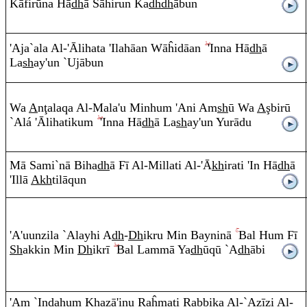
Kāfir
ū
na Hā
dh
ā Sāĥi
r
u
n
Ka
dh
dh
ā
b
u
n
'Aja`ala
A
l-'Ālihata 'Ilahāa
n
Wāĥidāan
'I
nn
a Hā
dh
ā
La
sh
a
y
'un `Uj
ā
b
u
n
Wa
A
n
ţ
ala
q
a
A
l-Mala'u Minhu
m
'Ani
A
m
sh
ū Wa
A
ş
birū
`Al
á
'Ālihatiku
m
'I
nn
a Hā
dh
ā La
sh
a
y
'u
n
Yu
r
ā
du
Mā Sami`nā Biha
dh
ā Fī
A
l-Millati
A
l-'Ā
kh
i
ra
ti 'In Hā
dh
ā
'Illā
A
kh
til
ā
q
u
n
'A'uu
n
zila `Ala
y
hi
A
dh
-
Dh
ik
ru
Mi
n
Bayninā
Bal Hu
m
Fī
Sh
akki
n
Mi
n
Dh
ik
r
ī
Ba
l
La
mm
ā Ya
dh
ū
q
ū `A
dh
ā
bi
'A
m
`I
n
dahu
m
Kh
az
ā
'inu
Ra
ĥmati
Ra
bbika
A
l-`Az
ī
zi
A
l-