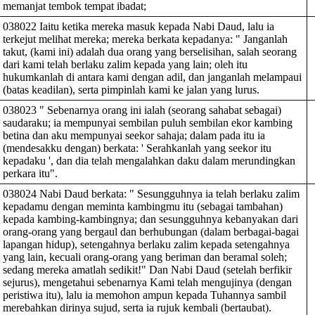
memanjat tembok tempat ibadat;
038022 Iaitu ketika mereka masuk kepada Nabi Daud, lalu ia
terkejut melihat mereka; mereka berkata kepadanya: " Janganlah
takut, (kami ini) adalah dua orang yang berselisihan, salah seorang
dari kami telah berlaku zalim kepada yang lain; oleh itu
hukumkanlah di antara kami dengan adil, dan janganlah melampaui
(batas keadilan), serta pimpinlah kami ke jalan yang lurus.
038023 " Sebenarnya orang ini ialah (seorang sahabat sebagai)
saudaraku; ia mempunyai sembilan puluh sembilan ekor kambing
betina dan aku mempunyai seekor sahaja; dalam pada itu ia
(mendesakku dengan) berkata: ' Serahkanlah yang seekor itu
kepadaku ', dan dia telah mengalahkan daku dalam merundingkan
perkara itu".
038024 Nabi Daud berkata: " Sesungguhnya ia telah berlaku zalim
kepadamu dengan meminta kambingmu itu (sebagai tambahan)
kepada kambing-kambingnya; dan sesungguhnya kebanyakan dari
orang-orang yang bergaul dan berhubungan (dalam berbagai-bagai
lapangan hidup), setengahnya berlaku zalim kepada setengahnya
yang lain, kecuali orang-orang yang beriman dan beramal soleh;
sedang mereka amatlah sedikit!" Dan Nabi Daud (setelah berfikir
sejurus), mengetahui sebenarnya Kami telah mengujinya (dengan
peristiwa itu), lalu ia memohon ampun kepada Tuhannya sambil
merebahkan dirinya sujud, serta ia rujuk kembali (bertaubat).