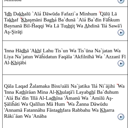
'I
dh
Da
kh
alū `Alá Dāw
ū
da Fafazi`a Minhu
m
Q
ālū Lā
Ta
kh
af
Kh
a
ş
m
ā
ni Ba
gh
á Ba`đunā `Alá Ba`đi
n
Fāĥku
m
Baynanā Bil-Ĥa
q
q
i Wa Lā Tu
sh
ţ
i
ţ
Wa
A
hdin
ā
'Ilá Saw
ā
'i
A
ş
-
Ş
i
r
ā
ţ
i
'I
nn
a Hā
dh
ā
'A
kh
ī Lah
u
Tis`u
n
Wa Tis`
ū
na Na`jata
n
Wa
Liya Na`jatu
n
Wāĥidatu
n
Fa
q
ā
la 'Akfilnīhā Wa `Azzanī Fī
A
l-
Kh
i
ţ
ā
bi
Q
ā
la La
q
a
d
Ž
alamaka Bisu'u
ā
li Na`jatika 'Ilá Ni`ājih
i
Wa
'I
nn
a Ka
th
ī
r
āa
n
Mina
A
l-
Kh
ula
ţ
ā
'i Laya
b
gh
ī Ba`đuhu
m
`Alá Ba`đin 'Illā
A
l-La
dh
ī
na 'Āmanū Wa `Amilū
A
ş
-
Ş
āliĥ
ā
ti Wa
Q
al
ī
lu
n
Mā Hu
m
Wa
Ž
a
nn
a Dāw
ū
du
'A
nn
amā Fata
nn
ā
hu Fāsta
gh
fa
ra
Ra
bbah
u
Wa
Kh
ar
ra
Rā
ki`āa
n
Wa 'An
ā
ba