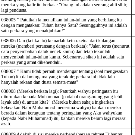
mereka yang kafir itu berkata: "Orang ini adalah seorang ahli sihir,
lagi pendusta.
038005 " Patutkah ia menafikan tuhan-tuhan yang berbilang itu
dengan mengatakan: Tuhan hanya Satu? Sesungguhnya ini adalah
satu perkara yang menakjubkan!"
038006 Dan (ketika itu) keluarlah ketua-ketua dari kalangan
mereka (memberi peransang dengan berkata): "Jalan terus (menurut
cara penyembahan datuk nenek kamu) dan tetap tekunlah
menyembah tuhan-tuhan kamu. Sebenarnya sikap ini adalah satu
perkara yang amat dikehendaki.
038007 " Kami tidak pernah mendengar tentang (soal mengesakan
Tuhan) itu dalam ugama yang terakhir; perkara ini tidak lain
hanyalah rekaan dan dusta semata-mata".
038008 (Mereka berkata lagi): Patutkah wahyu peringatan itu
diturunkan kepada Muhammad (padahal orang-orang yang lebih
layak ada) di antara kita?" (Mereka bukan sahaja ingkarkan
kelayakan Nabi Muhammad menerima wahyu) bahkan mereka
berada dalam keraguan tentang peringatan yang Aku wahyukan
(kepada Nabi Muhammad) itu, bahkan mereka belum lagi merasai
azab.
038009 Adakah di sisi mereka perbendaharaan rahmat Tuhanmu