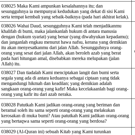
038025 Maka Kami ampunkan kesalahannya itu; dan
sesungguhnya ia mempunyai kedudukan yang dekat di sisi Kami
serta tempat kembali yang sebaik-baiknya (pada hari akhirat kelak).
038026 Wahai Daud, sesungguhnya Kami telah menjadikanmu
khalifah di bumi, maka jalankanlah hukum di antara manusia
dengan (hukum syariat) yang benar (yang diwahyukan kepadamu);
dan janganlah engkau menurut hawa nafsu, kerana yang demikian
itu akan menyesatkanmu dari jalan Allah. Sesungguhnya orang-
orang yang sesat dari jalan Allah, akan beroleh azab yang berat
pada hari hitungan amal, disebabkan mereka melupakan (jalan
Allah) itu.
038027 Dan tiadalah Kami menciptakan langit dan bumi serta
segala yang ada di antara keduanya sebagai ciptaan yang tidak
mengandungi hikmah dan keadilan; yang demikian adalah
sangkaan orang-orang yang kafir! Maka kecelakaanlah bagi orang-
orang yang kafir itu dari azab neraka.
038028 Patutkah Kami jadikan orang-orang yang beriman dan
beramal soleh itu sama seperti orang-orang yang melakukan
kerosakan di muka bumi? Atau patutkah Kami jadikan orang-orang
yang bertaqwa sama seperti orang-orang yang berdosa?
038029 (Al-Quran ini) sebuah Kitab yang Kami turunkan