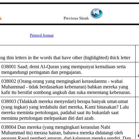
Previous Sūrah
Printed format
 thin letters in the words that have other (highlighted) thick letter
038001 Saad; demi Al-Quran yang mempunyai kemuliaan serta
mengandungi peringatan dan pengajaran.
038002 (Orang-orang yang mengingkari kerasulanmu - wahai
Muhammad - tidak berdasarkan kebenaran) bahkan mereka yang
kafir itu bersifat sombong angkuh dan suka menentang kebenaran.
038003 (Tidakkah mereka menyedari) berapa banyak umat-umat
(yang ingkar) yang terdahulu dari mereka, Kami binasakan? Lalu
mereka meminta pertolongan, padahal saat itu bukanlah saat
meminta pertolongan melepaskan diri dari azab.
038004 Dan mereka (yang mengingkari kerasulan Nabi
Muhammad itu) merasa hairan, bahawa mereka didatangi oleh
seorang Rasul pemberi amaran, dari kalangan mereka sendiri. Dan