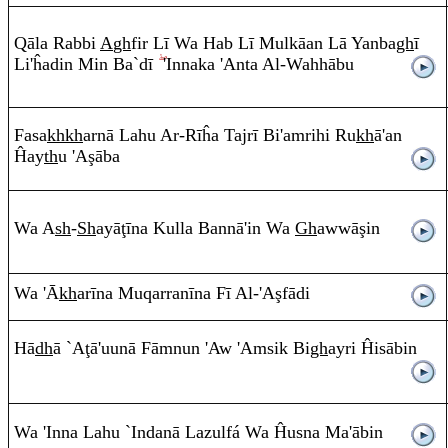
Q
ā
la
Ra
bbi
A
gh
fi
r
Lī Wa Ha
b
Lī Mulkāa
n
Lā Ya
n
ba
gh
ī
Li'ĥadi
n
Mi
n
Ba`d
ī
'I
nn
aka 'A
n
ta
A
l-Wahh
ā
bu
Fasa
kh
kh
arnā Lahu
A
r-
R
ī
ĥa Ta
j
r
ī Bi'a
m
r
ih
i
Ru
kh
ā
'an
Ĥa
y
th
u 'A
ş
ā
ba
Wa
A
sh
-
Sh
ayā
ţ
ī
na Kulla Ba
nn
ā
'i
n
Wa
Gh
awwā
ş
i
n
Wa 'Ā
kh
a
r
ī
na Mu
q
ar
ra
n
ī
na Fī
A
l-'A
ş
f
ā
di
Hā
dh
ā `A
ţ
ā
'uunā Fā
m
nun 'Aw 'A
m
sik Bi
gh
a
y
r
i Ĥis
ā
b
i
n
Wa 'I
nn
a Lah
u
`I
n
danā Lazulfá Wa Ĥusna Ma'
ā
b
i
n