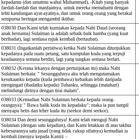
kepadamu (dan umatmu wahai Muhammad), -Kitab yang banyak
faedah-faedah dan manfaatnya, untuk mereka memahami dengan
teliti kandungan ayat-ayatnya, dan untuk orang-orang yang berakal
sempurna beringat mengambil iktibar.
038030 Dan Kami telah kurniakan kepada Nabi Daud (seorang
anak bernama) Sulaiman ia adalah sebaik-baik hamba (yang kuat
beribadat), lagi sentiasa rujuk kembali (bertaubat).
038031 (Ingatkanlah peristiwa) ketika Nabi Sulaiman ditunjukkan
kepadanya pada suatu petang, satu kumpulan kuda yang terpuji
keadaannya semasa berdiri, lagi yang tangkas semasa berlari.
038032 (Kerana lekanya dengan pertunjukan itu) maka Nabi
Sulaiman berkata: " Sesungguhnya aku telah mengutamakan
kesukaanku kepada (kuda pembawa) kebaikan lebih daripada
mengingati (ibadatku kepada) Tuhanku, sehingga (matahari)
melindungi dirinya dengan tirai malam".
038033 (Kemudian Nabi Sulaiman berkata kepada orang-
orangnya): " Bawa balik kuda itu kepadaku"; maka ia pun tampil
menyapu betis dan leher kuda itu (seekor demi seekor).
038034 Dan demi sesungguhnya! Kami telah menguji Nabi
Sulaiman (dengan satu kejadian), dan Kami letakkan di atas takhta
kebesarannya satu jasad (yang tidak cukup sifatnya) kemudian ia
kembali (merayu kepada Kami): -