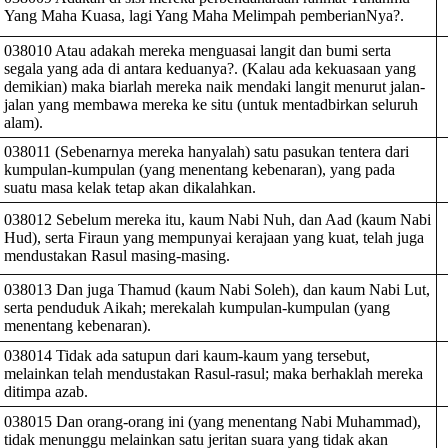
Yang Maha Kuasa, lagi Yang Maha Melimpah pemberianNya?.
038010 Atau adakah mereka menguasai langit dan bumi serta
segala yang ada di antara keduanya?. (Kalau ada kekuasaan yang
demikian) maka biarlah mereka naik mendaki langit menurut jalan-
jalan yang membawa mereka ke situ (untuk mentadbirkan seluruh
alam).
038011 (Sebenarnya mereka hanyalah) satu pasukan tentera dari
kumpulan-kumpulan (yang menentang kebenaran), yang pada
suatu masa kelak tetap akan dikalahkan.
038012 Sebelum mereka itu, kaum Nabi Nuh, dan Aad (kaum Nabi
Hud), serta Firaun yang mempunyai kerajaan yang kuat, telah juga
mendustakan Rasul masing-masing.
038013 Dan juga Thamud (kaum Nabi Soleh), dan kaum Nabi Lut,
serta penduduk Aikah; merekalah kumpulan-kumpulan (yang
menentang kebenaran).
038014 Tidak ada satupun dari kaum-kaum yang tersebut,
melainkan telah mendustakan Rasul-rasul; maka berhaklah mereka
ditimpa azab.
038015 Dan orang-orang ini (yang menentang Nabi Muhammad),
tidak menunggu melainkan satu jeritan suara yang tidak akan