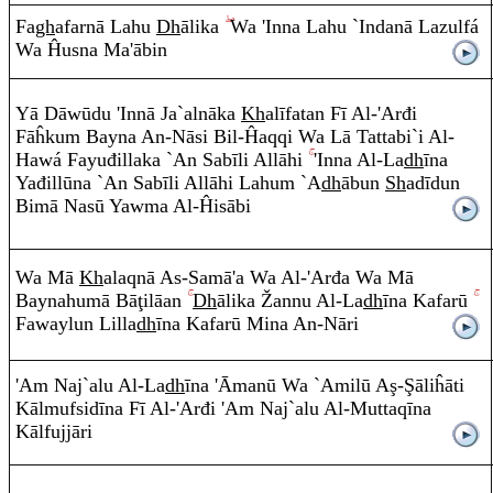
Fa
gh
afarnā Lahu
Dh
ālika
Wa 'I
nn
a Lah
u
`I
n
danā Lazulfá
Wa Ĥusna Ma'
ā
b
i
n
Yā Dāw
ū
du 'I
nn
ā Ja`aln
ā
ka
Kh
alīfata
n
Fī
A
l-'Arđi
Fāĥku
m
Ba
y
na
A
n
-N
ā
si Bil-Ĥa
q
q
i Wa Lā Tattabi`i
A
l-
Hawá Fayuđillaka `A
n
Sab
ī
li
A
ll
ā
hi
'I
nn
a
A
l-La
dh
ī
na
Yađill
ū
na `A
n
Sab
ī
li
A
ll
ā
hi Lahu
m
`A
dh
ā
bu
n
Sh
ad
ī
du
n
Bimā Nasū Ya
w
ma
A
l-Ĥis
ā
bi
Wa Mā
Kh
ala
q
nā
A
s-Sam
ā
'a Wa
A
l-'Arđa Wa Mā
Baynahumā Bā
ţ
ilāa
n
Dh
ālika
Ž
a
nn
u
A
l-La
dh
ī
na Kafarū
Fawa
y
lu
n
Lilla
dh
ī
na Kafarū Mina
A
n
-N
ā
r
i
'A
m
Na
j
`alu
A
l-La
dh
ī
na 'Āmanū Wa `Amilū
A
ş
-
Ş
āliĥ
ā
ti
Kālmufsid
ī
na Fī
A
l-'Arđi 'A
m
Na
j
`alu
A
l-Mutta
q
ī
na
Kālfujj
ā
r
i