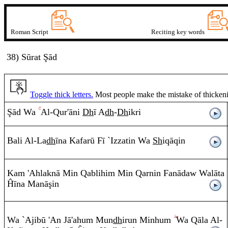
Roman Script
Reciting key words
38) Sūrat Şā
d
Toggle thick letters.
Most people make the mistake of thickening
Ş
ā
d
Wa
A
l-
Q
ur'
ā
ni
Dh
ī
A
dh
-
Dh
ik
r
i
Bali
A
l-La
dh
ī
na Kafarū Fī `Izzati
n
Wa
Sh
i
q
ā
q
i
n
Ka
m
'Ahlaknā Mi
n
Q
a
b
lihi
m
Mi
n
Q
arni
n
Fanādaw Wal
ā
ta
Ĥ
ī
na Manā
ş
i
n
Wa `Ajib
ū
'A
n
J
ā
'ahu
m
Mu
n
dh
i
r
u
n
Minhu
m
Wa
Q
ā
la
A
l-