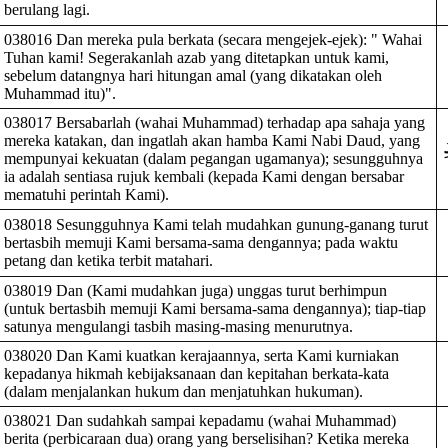
berulang lagi.
038016 Dan mereka pula berkata (secara mengejek-ejek): " Wahai
Tuhan kami! Segerakanlah azab yang ditetapkan untuk kami,
sebelum datangnya hari hitungan amal (yang dikatakan oleh
Muhammad itu)".
038017 Bersabarlah (wahai Muhammad) terhadap apa sahaja yang
mereka katakan, dan ingatlah akan hamba Kami Nabi Daud, yang
‍
mempunyai kekuatan (dalam pegangan ugamanya); sesungguhnya
ia adalah sentiasa rujuk kembali (kepada Kami dengan bersabar
mematuhi perintah Kami).
038018 Sesungguhnya Kami telah mudahkan gunung-ganang turut
bertasbih memuji Kami bersama-sama dengannya; pada waktu
petang dan ketika terbit matahari.
038019 Dan (Kami mudahkan juga) unggas turut berhimpun
(untuk bertasbih memuji Kami bersama-sama dengannya); tiap-tiap
satunya mengulangi tasbih masing-masing menurutnya.
038020 Dan Kami kuatkan kerajaannya, serta Kami kurniakan
kepadanya hikmah kebijaksanaan dan kepitahan berkata-kata
(dalam menjalankan hukum dan menjatuhkan hukuman).
038021 Dan sudahkah sampai kepadamu (wahai Muhammad)
berita (perbicaraan dua) orang yang berselisihan? Ketika mereka