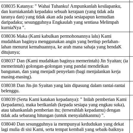
038035 Katanya: " Wahai Tuhanku! Ampunkanlah kesilapanku,
dan kurniakanlah kepadaku sebuah kerajaan (yang tidak ada
taranya dan) yang tidak akan ada pada sesiapapun kemudian
daripadaku; sesungguhnya Engkaulah yang sentiasa Melimpah
kurniaNya ".
038036 Maka (Kami kabulkan permohonannya lalu) Kami
mudahkan baginya menggunakan angin yang bertiup perlahan-
lahan menurut kemahuannya, ke arah mana sahaja yang hendaK
ditujunya;
038037 Dan (Kami mudahkan baginya memerintah) Jin Syaitan; (ia
memerintah) golongan-golongan yang pandai mendirikan
bangunan, dan yang menjadi penyelam (bagi menjalankan kerja
masing-masing).
038038 Dan Jin-jin Syaitan yang lain dipasung dalam rantai-rantai
belenggu.
038039 (Serta Kami katakan kepadanya): " Inilah pemberian Kami
(kepadamu), maka berikanlah (kepada sesiapa yang engkau suka),
atau tahankanlah pemberian itu; (terserahlah kepadamu) dengan
tidak ada sebarang hitungan (untuk menyalahkanmu) ".
038040 Dan sesungguhnya ia mempunyai kedudukan yang dekat
lagi mulia di sisi Kami, serta tempat kembali yang sebaik-baiknya