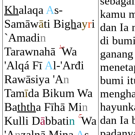
sebaga
Kh
ala
q
a
A
s-
kamu m
Samāw
ā
ti Bi
gh
a
y
r
i
dan Ia
`Amadi
n
di bum
Ta
ra
wnahā
Wa
ganang
'Al
q
á Fī
A
l-'Arđi
meneta
Ra
wāsiya 'A
n
bumi it
Tam
ī
da Biku
m
Wa
mengha
Ba
th
th
a Fīhā Mi
n
hayunk
dan Ia 
Kulli D
ā
bbati
n
Wa
padany
'A
n
zalnā Mina
A
s-