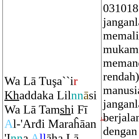
031018
jangan
memali
mukamu
meman
rendah
Wa Lā Tu
ş
a``i
r
manusi
Kh
addaka Lil
nn
ā
si
jangan
Wa Lā Ta
m
sh
i Fī
berjala
A
l-'Arđi Ma
ra
ĥāan
dengan
'I
nn
a
A
ll
āha Lā