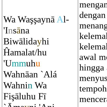
menga
dengan
Wa Wa
ş
ş
aynā
A
l-
menan
'I
n
s
ā
na
kelema
Biwālida
y
hi
kelema
Ĥamalat/hu
awal m
'U
mm
uh
u
hingga 
Wahnāan `Alá
menyus
Wahni
n
Wa
tempoh
Fi
ş
āluhu Fī
mencer