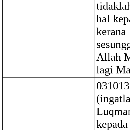
tidakla
hal kep
kerana
sesung
Allah 
lagi Ma
031013
(ingatl
Luqman
kepada