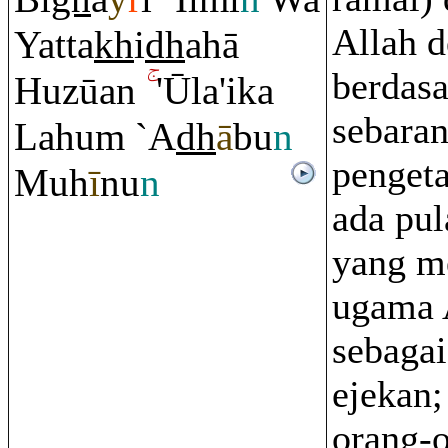
Allah d
Yatta
kh
i
dh
ahā
berdas
Huzūan
'Ūla'ika
sebara
Lahu
m
`A
dh
ā
bu
n
penget
Muh
ī
nu
n
ada pul
yang m
ugama A
sebagai
ejekan;
orang-