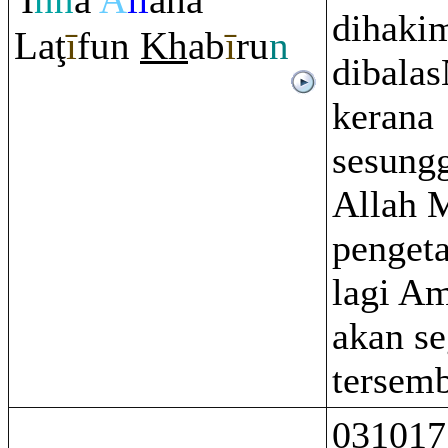
'I
nn
a
A
ll
āha
dihaki
La
ţ
ī
fun
Kh
ab
ī
r
u
n
dibalas
kerana
sesung
Allah 
penget
lagi Am
akan se
tersem
031017