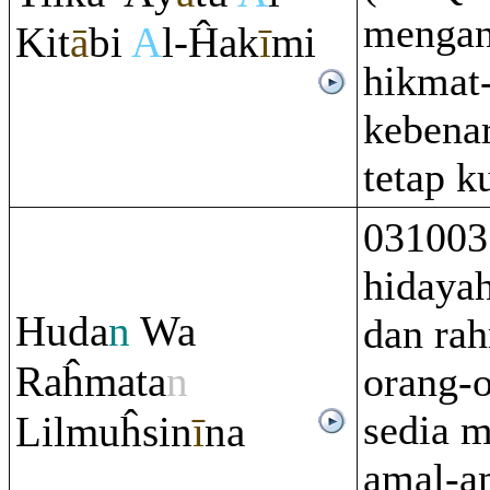
mengan
Kit
ā
bi
A
l-Ĥak
ī
mi
hikmat
kebena
tetap k
031003
hidayah
Huda
n
Wa
dan rah
Ra
ĥmata
n
orang-
sedia 
Lilmuĥsin
ī
na
amal-a