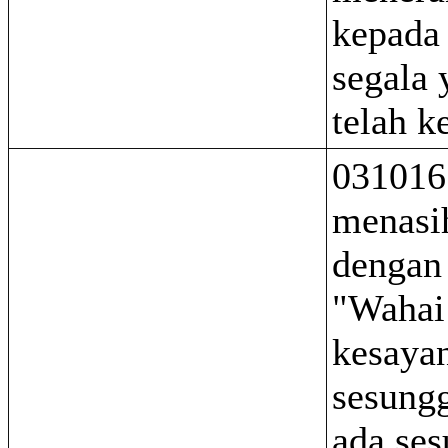
kepada
segala
telah k
031016
menasi
dengan 
"Wahai
kesaya
sesung
ada ses