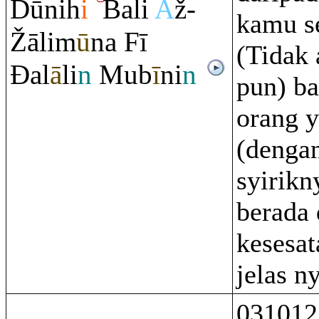
Dūnih
i
Bali
A
ž-
kamu s
Ž
ālim
ū
na Fī
(Tidak 
Đ
al
ā
li
n
Mub
ī
ni
n
pun) b
orang 
(denga
syirikn
berada
kesesat
jelas ny
031012