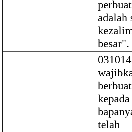
perbuat
adalah 
kezali
besar".
031014
wajibk
berbuat
kepada
bapany
telah