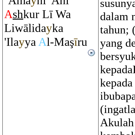
`Āma
y
ni 'Ani
susunya
A
sh
kur Lī Wa
dalam 
Liwālida
y
ka
tahun; 
'Ila
y
ya
A
l-Ma
ş
ī
r
u
yang d
bersyu
kepada
kepada
ibubap
(ingatl
Akulah