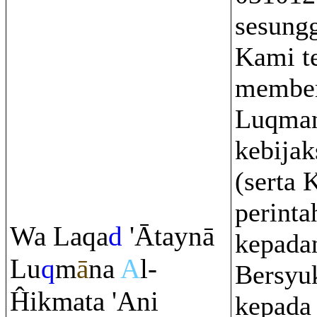
sesung
Kami t
member
Luqman
kebijak
(serta 
perinta
Wa La
q
a
d
'Ātaynā
kepada
Lu
q
m
ā
na
A
l-
Bersyu
Ĥikmata 'Ani
kepada 