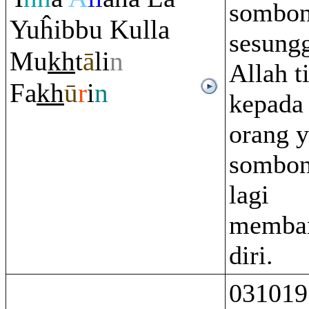
sombon
Yuĥibbu Kulla
sesung
Mu
kh
t
ā
li
n
Allah t
Fa
kh
ū
r
i
n
kepada 
orang 
sombon
lagi
memba
diri.
031019