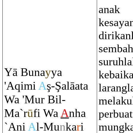
anak
kesaya
dirikan
sembah
suruhla
Yā Buna
y
ya
kebaika
'A
q
imi
A
ş
-
Ş
alāata
larangl
Wa 'Mur Bil-
melaku
Ma`r
ū
fi Wa
A
nha
perbua
`Ani
A
l-Mu
n
ka
r
i
mungka