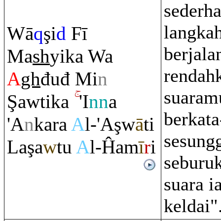
sederh
langka
Wā
q
ş
i
d
Fī
berjala
Ma
sh
yika Wa
rendah
A
gh
đuđ Mi
n
suaram
Ş
awtika
'I
nn
a
berkata
'A
n
ka
ra
A
l-'A
ş
w
ā
ti
sesung
La
ş
a
w
tu
A
l-Ĥam
ī
r
i
seburu
suara i
keldai"