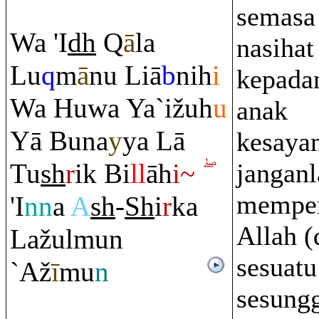
semasa
Wa 'I
dh
Q
ā
la
nasihat
Lu
q
m
ā
nu Liā
b
nih
i
kepada
Wa Huwa Ya`ižuh
u
anak
Yā Buna
y
ya Lā
kesaya
Tu
sh
r
ik Bi
ll
āh
i~
jangan
memper
'I
nn
a
A
sh
-
Sh
i
r
ka
Allah 
Lažulmun
sesuatu
`Až
ī
mu
n
sesung