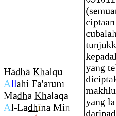
(semua
ciptaan
cubala
tunjuk
kepada
yang te
Hā
dh
ā
Kh
al
q
u
dicipta
A
ll
āhi Fa'arūnī
makhlu
Mā
dh
ā
Kh
ala
q
a
yang la
A
l-La
dh
ī
na Mi
n
daripa