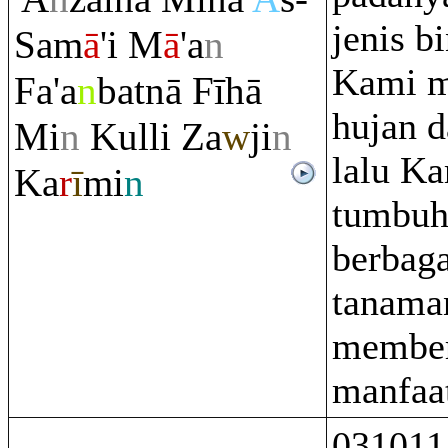
jenis b
Sam
ā
'i M
ā
'a
n
Kami m
Fa'a
n
batnā Fīhā
hujan d
Mi
n
Kulli Za
w
ji
n
lalu K
Ka
r
ī
mi
n
tumbuh
berbaga
tanama
member
manfaa
031011