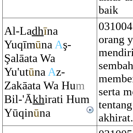
baik
031004 
Al-La
dh
ī
na
orang 
Yu
q
īm
ū
na
A
ş
-
mendir
Ş
alāata Wa
sembah
Yu'ut
ū
na
A
z-
member
Zakāata Wa Hu
m
serta m
Bil-'Ā
kh
i
ra
ti Hu
m
tentang
Yū
q
in
ū
na
akhirat