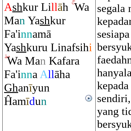
A
sh
kur Li
ll
ā
h
Wa
segala
Ma
n
Ya
sh
kur
kepada
Fa'i
nn
amā
sesiapa
bersyu
Ya
sh
ku
ru
Linafsih
i
faedahn
Wa Ma
n
Kafa
ra
hanyala
Fa'i
nn
a
A
ll
āha
kepada 
Gh
an
ī
yun
sendiri
Ĥam
ī
d
u
n
yang ti
bersyu