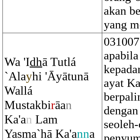
akan be
yang m
031007
apabila
Wa 'I
dh
ā Tutlá
kepada
`Ala
y
hi 'Āyātunā
ayat K
Wallá
berpali
Mustakbi
r
āa
n
dengan
Ka'a
n
La
m
seoleh-
Yasma`hā Ka'a
nn
a
penyum