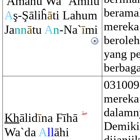
'Āmanū Wa `Amilū
beramal
A
ş
-
Ş
āliĥ
ā
ti Lahu
m
mereka
Ja
nn
ā
tu
A
n
-Na`
ī
mi
beroleh
yang p
berbaga
031009
mereka
dalamn
Kh
ālid
ī
na Fīhā
Demiki
Wa`da
A
ll
āhi
dijanji