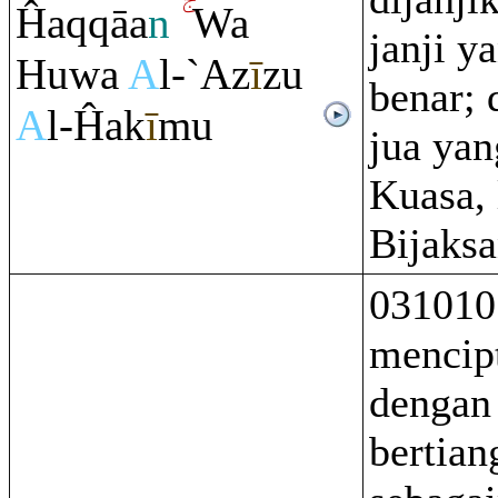
Ĥa
q
q
āa
n
Wa
janji y
Huwa
A
l-`Az
ī
zu
benar; 
A
l-Ĥak
ī
mu
jua ya
Kuasa,
Bijaksa
031010
mencipt
dengan 
bertian