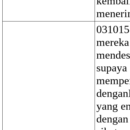
kembal
meneri
031015
mereka
mende
supaya
memper
dengan
yang e
dengan 