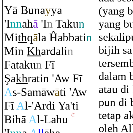
Yā Buna
y
ya
(yang b
'I
nn
ah
ā
'I
n
Taku
n
yang b
sekalip
Mi
th
q
ā
la Ĥabbati
n
bijih sa
Min
Kh
ardali
n
tersemb
Fataku
n
Fī
dalam b
Ş
a
kh
ra
tin 'Aw Fī
atau di
A
s-Samāw
ā
ti 'Aw
pun di 
Fī
A
l-'Arđi Ya'ti
tetap a
Bihā
A
l-Lahu
oleh Al