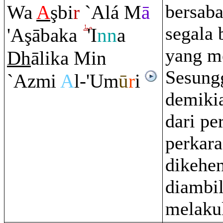
bersaba
Wa
A
ş
bi
r
`Alá M
ā
segala 
'A
ş
ābaka
'I
nn
a
yang m
Dh
ālika Min
Sesung
`Azmi
A
l-'Um
ū
r
i
demikia
dari pe
perkar
dikehe
diambil
melaku