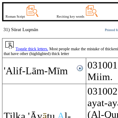
Roman Script
Reciting key words
31) Sūrat Lu
q
mā
n
Printed f
Toggle thick letters.
Most people make the mistake of thickenin
that have other (highlighted) thick letter
031001
'Alif-Lā
m
-Mī
m
Miim.
031002 
ayat-ay
(Al-Qu
Tilka 'Āy
ā
tu
A
l-