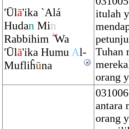
031005
'Ūl
ā
'ika `Alá
itulah 
Huda
n
Mi
n
mendap
Ra
bbihi
m
Wa
petunju
Tuhan 
'Ūl
ā
'ika Humu
A
l-
mereka
Mufliĥ
ū
na
orang y
031006
antara 
orang 