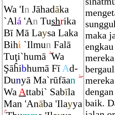
sihatmu
Wa 'I
n
Jāhad
ā
ka
menget
`Al
á
'A
n
Tu
sh
r
ika
sunggu
Bī Mā La
y
sa Laka
maka j
Bih
i
`Ilmu
n
Falā
engkau 
Tu
ţ
i`humā
Wa
mereka
Ş
āĥi
b
humā Fī
A
d-
bergau
Du
n
yā Ma`rūfāa
n
mereka 
Wa
A
ttabi` Sab
ī
la
dengan
baik. D
Man 'An
ā
ba 'Ila
y
ya
jalan o