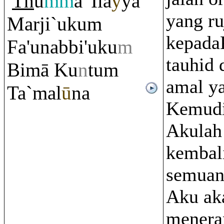
Th
u
mm
a 'Ila
y
ya
yang r
Marji`uku
m
kepada
Fa'unabbi'uku
m
tauhid 
Bimā Ku
n
tu
m
amal ya
Ta`mal
ū
na
Kemudi
Akulah
kembal
semuan
Aku ak
menera