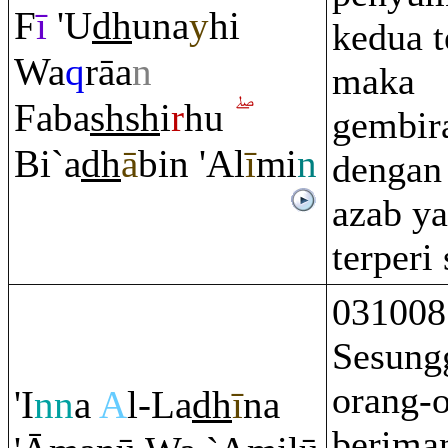
F
ī
'U
dh
una
y
hi
kedua t
Wa
q
rā
a
n
maka
Faba
sh
sh
i
r
hu
gembir
Bi`a
dh
ā
bin 'Al
ī
mi
n
dengan
azab ya
terperi
031008
Sesung
orang-
'I
nn
a
A
l-La
dh
ī
na
berima