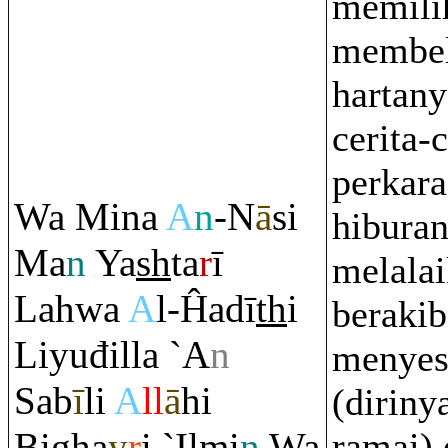
memilih
membel
hartan
cerita-
perkara
Wa Mina
A
n
-N
ā
si
hibura
Ma
n
Ya
sh
ta
r
ī
melalai
Lahwa
A
l-Ĥadī
th
i
berakib
Liyuđilla `A
n
menyes
Sab
ī
li
A
ll
ā
hi
(diriny
Bi
gh
a
y
r
i `Ilmi
n
Wa
ramai)