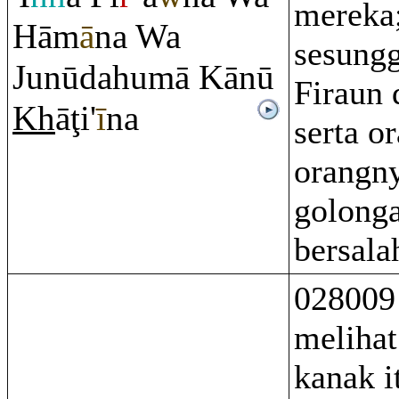
mereka
Hām
ā
na Wa
sesung
Junūdahumā Kānū
Firaun
Kh
ā
ţ
i'
ī
na
serta o
orangny
golong
bersala
028009
melihat
kanak i