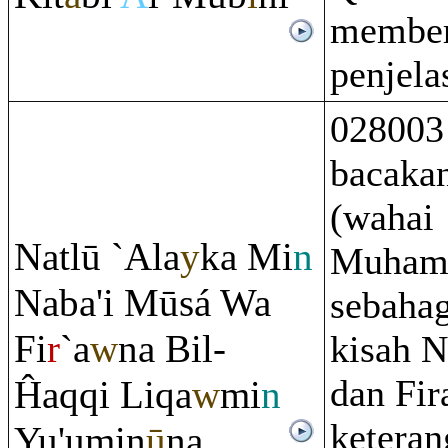
member
penjela
028003
bacaka
(wahai
Natlū `Ala
y
ka Mi
n
Muham
Naba'i Mūsá Wa
sebahag
Fi
r
`a
w
na Bil-
kisah 
dan Fir
Ĥa
q
q
i Li
q
a
w
mi
n
keteran
Yu'umin
ū
na