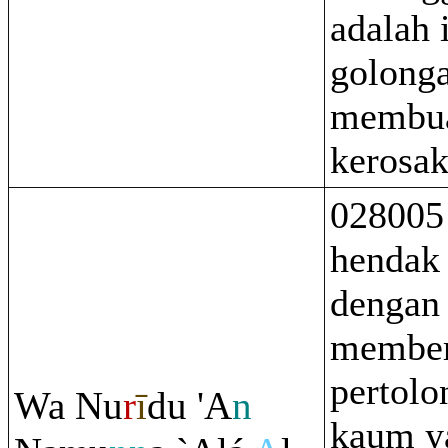
adalah 
golong
membu
kerosak
028005
hendak 
dengan
member
pertolo
Wa Nu
r
ī
du 'A
n
kaum y