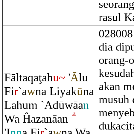
seorang
rasul K
028008 
dia dip
orang-o
kesuda
Fālta
q
a
ţ
ah
u~
'
Ā
lu
akan m
Fi
r
`a
w
na Liyak
ū
na
musuh 
Lahu
m
`Adūwāa
n
menyeb
Wa Ĥazanāan
dukacit
'I
nn
a Fi
r
`a
w
na Wa