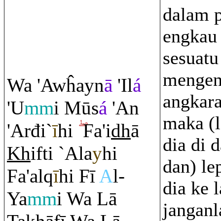
dalam p
engkau 
sesuatu
mengen
Wa 'Awĥayn
ā
'Il
á
angkara
'U
mm
i Mūs
á
'An
maka (l
'Arđi`
ī
hi
Fa'i
dh
ā
dia di 
Kh
ifti `Ala
y
hi
dan) le
Fa'al
q
ī
hi Fī
A
l-
dia ke 
Ya
mm
i Wa Lā
janganl