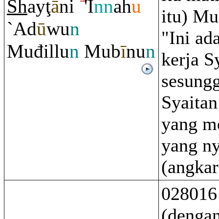
Sh
ay
ţ
ā
ni
'I
nn
ah
u
itu) Mu
`Ad
ū
wu
n
"Ini ad
Muđillu
n
Mub
ī
nu
n
kerja S
sesung
Syaitan
yang m
yang ny
(angkar
028016
(dengan