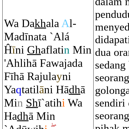
dalam 
pendud
Wa Da
kh
ala
A
l-
menyeda
Madīnata `Alá
didapat
Ĥ
ī
ni
Gh
aflati
n
Min
dua ora
'Ahlihā Fawajada
sedang 
Fīhā
Ra
jula
y
ni
seorang
Ya
q
tatil
ā
ni Hā
dh
ā
golong
Mi
n
Sh
ī`atih
i
Wa
sendiri
seorang
Ha
dh
ā Min
pihak 