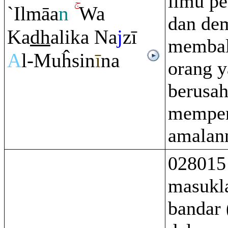
ilmu pe
`Ilmāa
n
Wa
dan de
Ka
dh
alika Na
j
zī
membal
A
l-Muĥsin
ī
na
orang 
berusa
memper
amalan
028015
masukla
bandar 