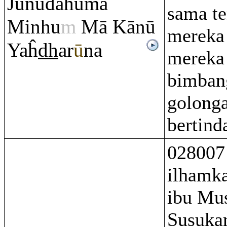
Junūdahumā
sama te
Minhu
m
Mā Kānū
mereka
Yaĥ
dh
ar
ū
na
mereka
bimban
golong
bertinda
028007
ilhamk
ibu Mu
Susukan