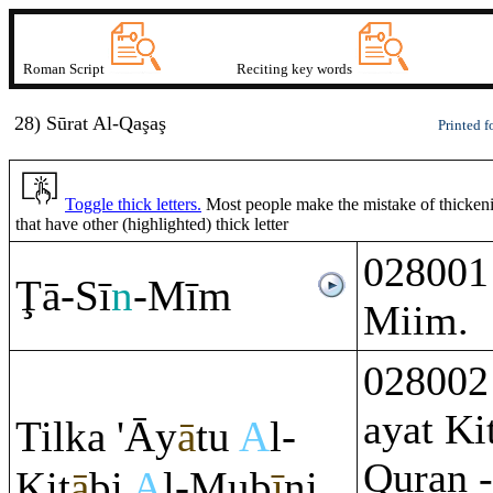
Roman Script
Reciting key words
28) Sūrat
A
l-Qaşaş
Printed f
Toggle thick letters.
Most people make the mistake of thickenin
that have other (highlighted) thick letter
028001 
Ţ
ā-Sī
n
-Mī
m
Miim.
028002 
ayat Ki
Tilka 'Āy
ā
tu
A
l-
Quran -
Kit
ā
bi
A
l-Mub
ī
ni