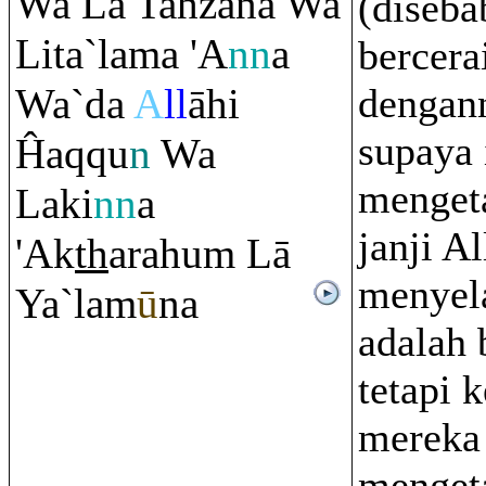
Wa Lā Taĥzana Wa
(diseba
Lita`lama 'A
nn
a
bercera
Wa`da
A
ll
āhi
dengan
supaya 
Ĥa
q
q
u
n
Wa
menget
Laki
nn
a
janji A
'Ak
th
a
ra
hu
m
Lā
menyel
Ya`lam
ū
na
adalah 
tetapi 
mereka 
menget