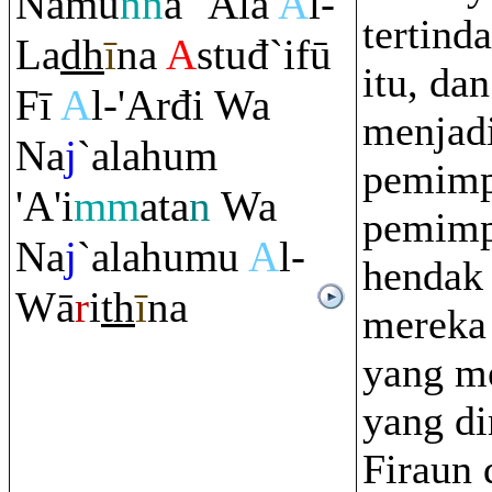
Namu
nn
a `Alá
A
l-
tertinda
La
dh
ī
na
A
stuđ`ifū
itu, da
Fī
A
l-'Arđi Wa
menjad
Na
j
`alahu
m
pemimp
'A'i
mm
ata
n
Wa
pemimpi
Na
j
`alahumu
A
l-
hendak
Wā
r
i
th
ī
na
mereka
yang me
yang di
Firaun 