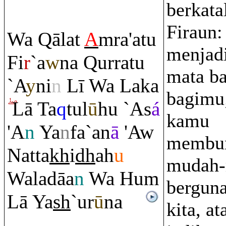
berkatal
Firaun:
Wa
Q
ālat
A
m
ra
'atu
menjad
Fi
r
`a
w
na
Q
ur
ra
tu
mata b
`A
y
ni
n
Lī Wa Laka
bagimu;
Lā Ta
q
tul
ū
hu `As
á
kamu
'A
n
Ya
n
fa`an
ā
'Aw
membu
Natta
kh
i
dh
ah
u
mudah-
Waladāa
n
Wa Hu
m
bergun
Lā Ya
sh
`ur
ū
na
kita, at