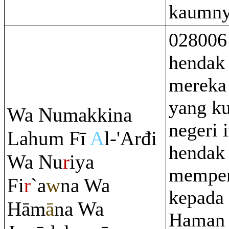
kaumny
028006
hendak
mereka
yang ku
Wa Numakkina
negeri i
Lahu
m
Fī
A
l-'Arđi
hendak
Wa Nu
r
iya
memper
Fi
r
`a
w
na Wa
kepada 
Hām
ā
na Wa
Haman 