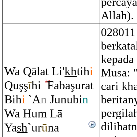
percaya
Allah).
028011
berkata
kepada
Wa
Q
ālat Li'
kh
tih
i
Musa: "
Q
u
ş
ş
ī
hi
Faba
ş
u
ra
t
cari kh
Bih
i
`A
n
Junubi
n
beritan
pergilah
Wa Hu
m
Lā
dilihat
Ya
sh
`ur
ū
na