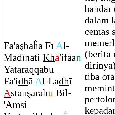
bandar 
dalam 
cemas 
memerh
Fa'a
ş
baĥa Fī
A
l-
(berita
Madīnati
Kh
ā
'ifāa
n
dirinya
Yata
ra
q
q
abu
tiba or
Fa'i
dh
ā
A
l-La
dh
ī
memint
A
sta
n
ş
a
ra
h
u
Bil-
pertolo
'A
m
si
kepada