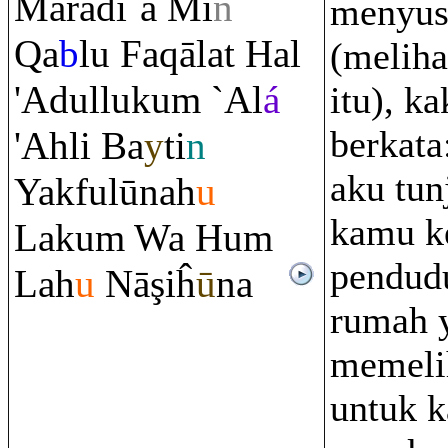
Ma
rā
đi`a Mi
n
menyus
Q
a
b
lu Fa
q
ālat Hal
(meliha
'Adulluku
m
`Al
á
itu), k
berkat
'Ahli Ba
y
ti
n
aku tun
Yakfulūnah
u
kamu k
Laku
m
Wa Hu
m
pendud
Lah
u
Nā
ş
iĥ
ū
na
rumah 
memeli
untuk k