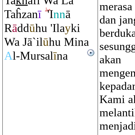
Ta
kh
āfī Wa Lā
merasa
Taĥzan
ī
'I
nn
ā
dan jan
R
ā
dd
ū
hu 'Ila
y
ki
berduka
Wa Jā`il
ū
hu Mina
sesung
A
l-Mursal
ī
na
akan
mengem
kepada
Kami a
melant
menjadi