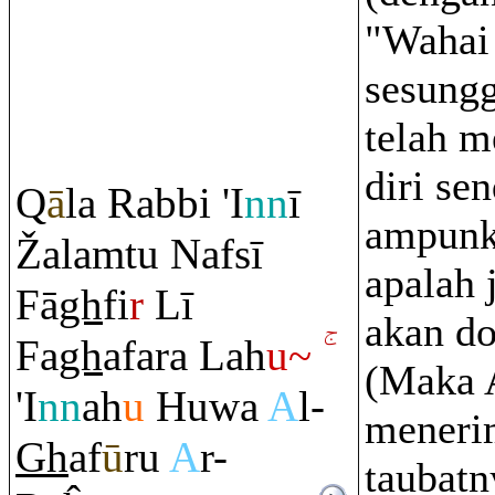
"Wahai
sesung
telah 
diri sen
Q
ā
la
Ra
bbi 'I
nn
ī
ampunk
Ž
ala
m
tu Nafsī
apalah 
Fā
gh
fi
r
Lī
akan do
Fa
gh
afa
ra
Lah
u~
(Maka A
'I
nn
ah
u
Huwa
A
l-
meneri
Gh
af
ū
ru
A
r-
taubatn