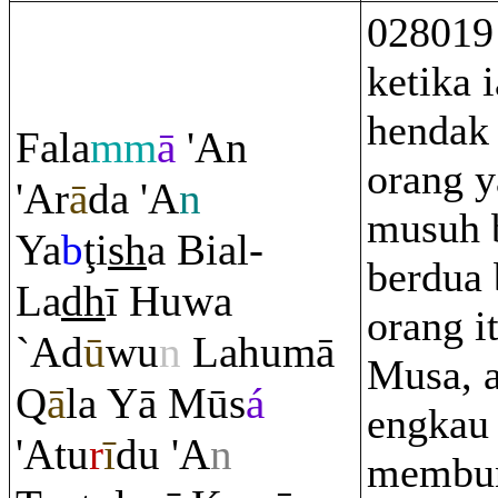
028019
ketika 
hendak
Fala
mm
ā
'An
orang 
'A
r
ā
da 'A
n
musuh 
Ya
b
ţ
i
sh
a Bial-
berdua 
La
dh
ī Huwa
orang i
`Ad
ū
wu
n
Lahumā
Musa, 
Q
ā
la Yā Mūs
á
engkau
'Atu
r
ī
du 'A
n
membu