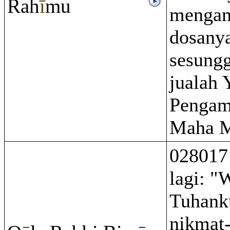
Ra
ĥ
ī
mu
menga
dosany
sesung
jualah
Pengam
Maha M
028017
lagi: "
Tuhank
nikmat