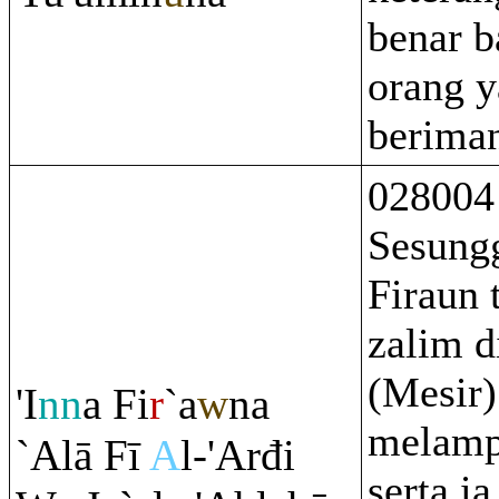
benar b
orang 
berima
028004
Sesung
Firaun 
zalim d
(Mesir)
'I
nn
a Fi
r
`a
w
na
melamp
`Alā Fī
A
l-'Arđi
serta i