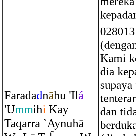
mereka 
kepada
028013
(dengan
Kami k
dia kep
supaya 
Fa
ra
da
d
n
ā
hu 'Il
á
tentera
'U
mm
ih
i
Kay
dan tid
Ta
q
ar
ra
`Aynuhā
berduka