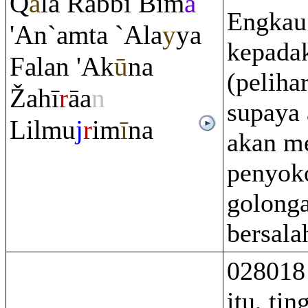
Q
ā
la
Ra
bbi Bim
ā
Engkau
'An`a
m
ta `Ala
y
ya
kepada
Falan 'Ak
ū
na
(peliha
Ž
ahī
r
āa
n
supaya 
Lilmu
j
r
im
ī
na
akan m
penyok
golong
bersala
028018
itu, tin