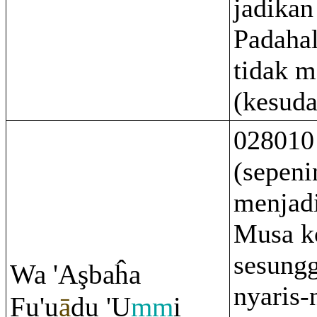
jadikan
Padaha
tidak m
(kesuda
028010
(sepeni
menjadi
Musa k
sesung
Wa 'A
ş
baĥa
nyaris-
Fu'u
ā
du 'U
mm
i