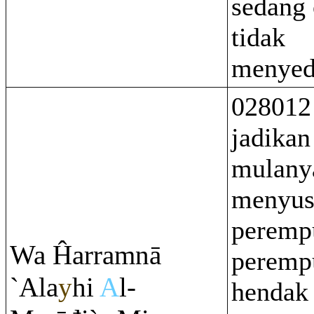
sedang 
tidak
menyed
028012
jadikan
mulany
menyus
peremp
Wa Ĥar
ra
m
nā
peremp
`Ala
y
hi
A
l-
hendak