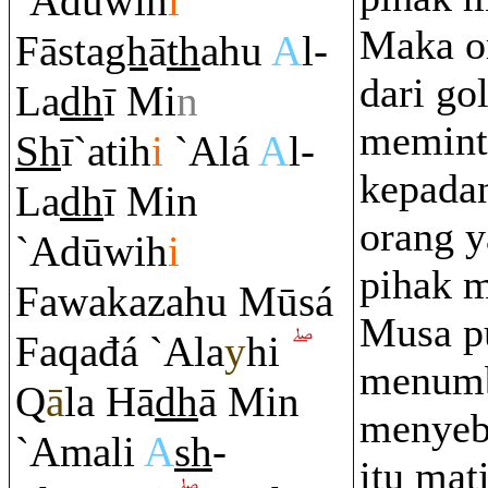
`Adūwih
i
Maka o
Fāsta
gh
ā
th
ahu
A
l-
dari go
La
dh
ī Mi
n
memint
Sh
ī`atih
i
`Alá
A
l-
kepada
La
dh
ī Min
orang y
`Adūwih
i
pihak 
Fawakazahu Mūsá
Musa p
Fa
q
ađá `Ala
y
hi
menumb
Q
ā
la Hā
dh
ā Min
menyeb
`Amali
A
sh
-
itu mati