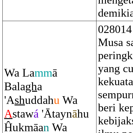
demikia
028014
Musa s
pering
yang c
Wa La
mm
ā
kekuat
Bala
gh
a
sempur
'A
sh
uddah
u
Wa
beri ke
A
staw
á
'Ātayn
ā
hu
kebijak
Ĥukmāa
n
Wa