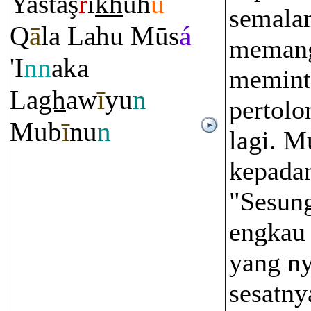
Yasta
ş
r
i
kh
uh
u
semala
Q
ā
la Lahu Mūs
á
memang
'I
nn
aka
memint
La
gh
aw
ī
yu
n
pertol
Mub
ī
nu
n
lagi. M
kepada
"Sesun
engkau 
yang ny
sesatny