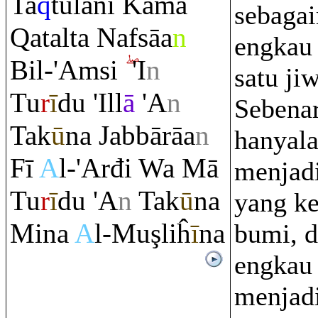
Ta
q
tulanī Kamā
sebaga
Q
atalta Nafsāa
n
engkau
Bil-'A
m
si
'I
n
satu ji
Tu
r
ī
du 'Ill
ā
'A
n
Sebena
Tak
ū
na Jabbā
rā
a
n
hanyal
Fī
A
l-'Arđi Wa Mā
menjad
Tu
r
ī
du 'A
n
Tak
ū
na
yang ke
Mina
A
l-Mu
ş
liĥ
ī
na
bumi, d
engkau
menjad