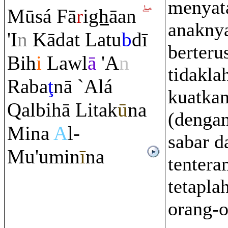
menyata
Mūsá Fā
r
i
gh
āan
anaknya
'I
n
Kādat Latu
b
dī
berteru
Bih
i
Lawl
ā
'A
n
tidakla
Ra
ba
ţ
nā `Alá
kuatkan
Q
albihā Litak
ū
na
(dengan
Mina
A
l-
sabar d
Mu'umin
ī
na
tentera
tetaplah
orang-