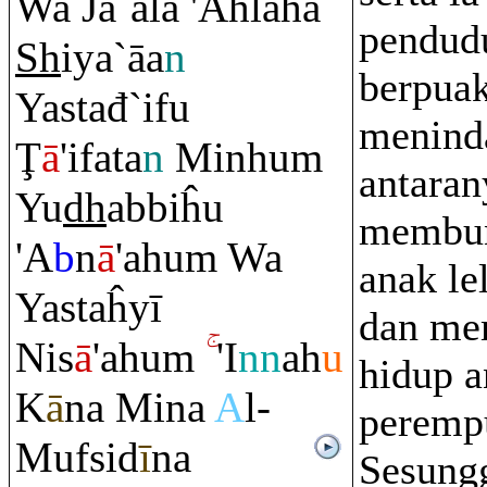
Wa Ja`ala 'Ahlahā
pendud
Sh
iya`āa
n
berpuak
Yastađ`ifu
meninda
Ţ
ā
'ifata
n
Minhu
m
antaran
Yu
dh
abbiĥu
membun
'A
b
n
ā
'ahu
m
Wa
anak le
Yastaĥyī
dan me
Nis
ā
'ahu
m
'I
nn
ah
u
hidup 
K
ā
na Mina
A
l-
peremp
Mufsid
ī
na
Sesung