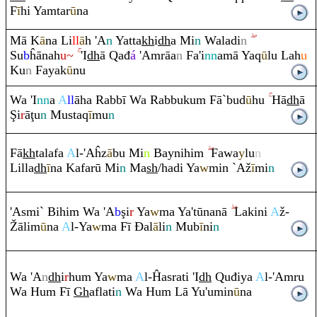
F
ī
hi Ya
m
tar
ū
na
Mā K
ā
na Li
ll
ā
h 'A
n
Yatta
kh
i
dh
a Mi
n
Waladi
n
Su
b
ĥānah
u~
'I
dh
ā
Q
ađ
á
'A
m
rā
a
n
Fa'i
nn
amā Ya
q
ū
lu Lah
u
Ku
n
Fayak
ū
nu
Wa 'I
nn
a
A
ll
āha
Ra
bbī Wa
Ra
bbuku
m
Fā`bud
ū
hu
Hā
dh
ā
Ş
i
r
ā
ţ
u
n
Musta
q
ī
mu
n
Fā
kh
talafa
A
l-'Aĥz
ā
bu Mi
n
Baynihi
m
Fawa
y
lu
n
Lilla
dh
ī
na Kafarū Mi
n
Ma
sh
/hadi Ya
w
min `Až
ī
mi
n
'Asmi` Bihi
m
Wa 'A
b
ş
i
r
Ya
w
ma Ya'tūnanā
Lakini
A
ž-
Ž
ālim
ū
na
A
l-Ya
w
ma Fī
Đ
al
ā
li
n
Mub
ī
ni
n
Wa 'A
n
dh
i
r
hu
m
Ya
w
ma
A
l-Ĥas
ra
ti 'I
dh
Q
uđiya
A
l-'A
m
ru
Wa Hu
m
Fī
Gh
aflati
n
Wa Hu
m
Lā Yu'umin
ū
na