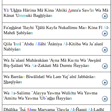
Y
ā
'U
kh
ta Hār
ū
na Mā K
ā
na 'Ab
ū
ki
A
m
ra
'a Sa
w
'i
n
Wa Mā
Kānat 'U
mm
uki Ba
gh
īyāa
n
Fa'a
sh
ā
ra
t 'Ila
y
hi
Q
ālū Ka
y
fa Nukallimu Ma
n
K
ā
na Fī
A
l-
Mahdi
Ş
abīyāa
n
Q
ā
la 'I
nn
ī `A
b
du
A
ll
āhi 'Ātāniya
A
l-Kit
ā
ba Wa Ja`alanī
Nabīyāa
n
Wa Ja`alanī Mubā
ra
kāan 'A
y
na Mā Ku
n
tu Wa 'Aw
ş
ānī
Bi
ş
-
Ş
alāati Wa
A
z-Zakāati Mā Du
m
tu Ĥayyāa
n
Wa Bar
rā
a
n
Biwālidatī Wa La
m
Ya
j
`alnī Jabbā
rā
a
n
Sh
a
q
īyāa
n
Wa
A
s-Sal
ā
mu `Ala
y
ya Ya
w
ma Wuli
d
tu Wa Ya
w
ma
'Am
ū
tu Wa Ya
w
ma 'U
b
`a
th
u Ĥayyāa
n
Dh
ālika `Īsá
A
b
nu Maryama
Q
a
w
la
A
l-Ĥa
q
q
i
A
l-La
dh
ī