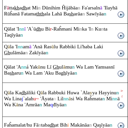
F
ā
tta
kh
a
dh
at Mi
n
Dūnihi
m
Ĥijābāa
n
Fa'arsaln
ā
'Ilayhā
Rūĥanā Fatama
th
th
ala Lahā Ba
sh
a
rā
a
n
Sawīyāa
n
Q
ālat 'I
nn
ī
'A`ū
dh
u Bi
r
-
Ra
ĥmani Mi
n
ka 'I
n
Ku
n
ta
Ta
q
īyāa
n
Q
ā
la 'I
nn
am
ā
'Anā
Ra
s
ū
lu
Ra
bbiki Li'haba Laki
Gh
ulāmāa
n
Zakīyāa
n
Q
ālat 'A
nn
á Yak
ū
nu Lī
Gh
ul
ā
mu
n
Wa La
m
Ya
m
sasnī
Ba
sh
a
ru
n
Wa La
m
'Aku Ba
gh
īyāa
n
Q
ā
la Ka
dh
āliki
Q
ā
la
Ra
bbuki Huwa `Ala
y
ya Hayyinu
n
Wa Lina
j
`alah
u~
'Āyata
n
Lil
nn
ā
si Wa
Ra
ĥmata
n
Mi
nn
ā
Wa K
ā
na 'A
m
rā
a
n
Ma
q
đīyāa
n
Faĥamalat/hu Fā
n
taba
dh
at Bih
i
Makānāa
n
Q
a
ş
īyāa
n