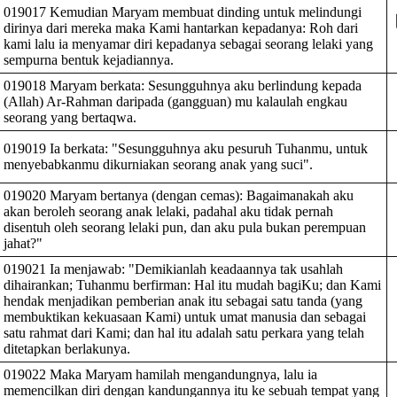
019017 Kemudian Maryam membuat dinding untuk melindungi
dirinya dari mereka maka Kami hantarkan kepadanya: Roh dari
kami lalu ia menyamar diri kepadanya sebagai seorang lelaki yang
sempurna bentuk kejadiannya.
019018 Maryam berkata: Sesungguhnya aku berlindung kepada
(Allah) Ar-Rahman daripada (gangguan) mu kalaulah engkau
seorang yang bertaqwa.
019019 Ia berkata: "Sesungguhnya aku pesuruh Tuhanmu, untuk
menyebabkanmu dikurniakan seorang anak yang suci".
019020 Maryam bertanya (dengan cemas): Bagaimanakah aku
akan beroleh seorang anak lelaki, padahal aku tidak pernah
disentuh oleh seorang lelaki pun, dan aku pula bukan perempuan
jahat?"
019021 Ia menjawab: "Demikianlah keadaannya tak usahlah
dihairankan; Tuhanmu berfirman: Hal itu mudah bagiKu; dan Kami
hendak menjadikan pemberian anak itu sebagai satu tanda (yang
membuktikan kekuasaan Kami) untuk umat manusia dan sebagai
satu rahmat dari Kami; dan hal itu adalah satu perkara yang telah
ditetapkan berlakunya.
019022 Maka Maryam hamilah mengandungnya, lalu ia
memencilkan diri dengan kandungannya itu ke sebuah tempat yang