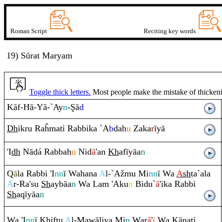
Roman Script
Reciting key words
19) Sūrat Marya
m
Toggle thick letters.
Most people make the mistake of thickening
Kāf-Hā-Yā-`Ay
n
-
Ş
ā
d
Dh
ik
ru
Ra
ĥmati
Ra
bbika `A
b
dah
u
Zaka
r
īyā
'I
dh
Nādá
Ra
bbah
u
Nid
ā
'an
Kh
afīyāa
n
Q
ā
la
Ra
bbi 'I
nn
ī Wahana
A
l-`Ažmu Mi
nn
ī Wa
A
sh
ta`ala
A
r-
Ra
'su
Sh
aybāa
n
Wa La
m
'Aku
n
Bidu`
ā
'ika
Ra
bbi
Sh
a
q
īyāa
n
Wa 'I
nn
ī
Kh
iftu
A
l-Mawāliya Mi
n
War
ā
'
ī
Wa Kānati