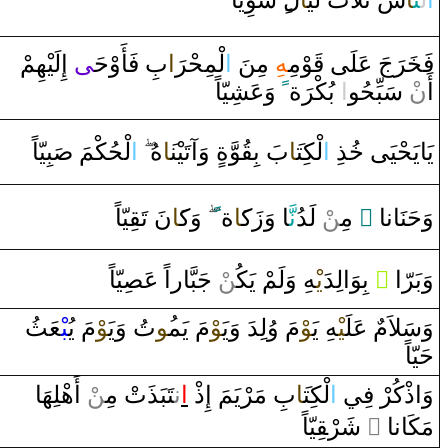
‌ا
ل‍
‍نّ‍
‍َ‍ا
سَ ثَلاَثَ لَي‍
‍َ‍ا
ل‌
‌ سَوِيّاً
فَ‍
خَ‍
رَ
جَ عَلَى‌
قَ‍
‍وْمِ‍
‍هِ
مِنَ
‌ا
لْمِحْ‍
رَ
‍‌ا
بِ فَأَ‌وْحَ‍
‍ى
‌ ‌إِلَيْهِمْ
‌ ‌وَعَشِيّاً
ً
ة
رَ
‌ بُكْ‍
‌ا
ْ سَبِّحُو
ن
‌أَ‌
يَايَحْيَى‌
خُ‍
‍ذِ‌
‌ا
لْكِت‍
‍َ‍ا
بَ بِ‍
‍قُ‍
‍وَّة
‌ ‌وَ‌آتَيْن‍
‍َ‍ا
هُ
‌ا
لْحُكْمَ
صَ‍
‍بِيّاً
‍يّاً
‍قِ‍
نَ تَ‍
‍َ‍ا
‌وَك‍
‌
ً
ة
‍َ‍ا
‍ا‌ ‌وَ‌زَك‍
نَّ‍
ْ لَدُ
‍ن
‌ مِ‍‌
‌ ً
وَحَنَانا
‍يّاً
‍صِ‍
ْ جَبَّا‌ر‌اً‌ عَ‍
‍ن
‍هِ ‌وَلَمْ يَكُ‍‌
يْ‍
‌ بِوَ‌الِدَ
‌ ً
وَبَرّ‌ا
وَسَلاَمٌ عَلَ‍
‍يْ‍
‍هِ يَ‍
‍وْ
مَ ‌وُلِدَ‌ ‌وَيَ‍
‍وْ
مَ يَم‍
‍ُ‍و
تُ ‌وَيَ‍
‍وْ
مَ يُ‍
‍بْ‍
‍عَثُ
حَيّاً
وَ‌ا‌ذْكُرْ‌ فِي
‌ا
لْكِت‍
‍َ‍ا
بِ مَرْيَمَ ‌إِ‌ذْ‌
‌ا
ن‍
‍تَبَذَتْ مِ‍‌
‍ن
ْ ‌أَهْلِهَا‌
‍يّاً
قِ‍
‌ شَرْ‍
‌ ً
مَكَانا‌