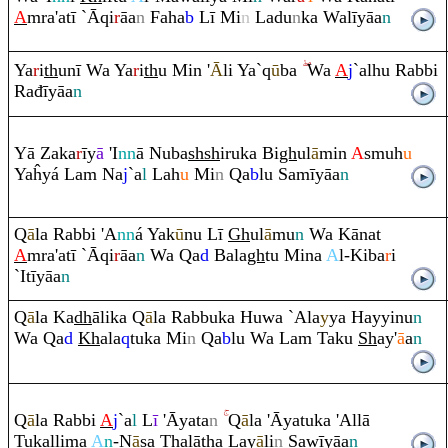
A
m
ra
'atī `Ā
q
i
r
āa
n
Faha
b
Lī Mi
n
Ladu
n
ka Walīyāa
n
Ya
r
i
th
unī Wa Ya
r
i
th
u Min '
Ā
li Ya`
q
ū
ba
Wa
A
j
`alhu
Ra
bbi
Ra
đīyāa
n
Yā Zaka
r
īy
ā
'I
nn
ā Nuba
sh
sh
i
ru
ka Bi
gh
ul
ā
min
A
smuh
u
Yaĥyá La
m
Na
j
`a
l
Lah
u
Mi
n
Q
a
b
lu Samīyāa
n
Q
ā
la
Ra
bbi 'A
nn
á Yak
ū
nu Lī
Gh
ul
ā
mu
n
Wa Kānat
A
m
ra
'atī `Ā
q
i
r
āa
n
Wa
Q
a
d
Bala
gh
tu Mina
A
l-Kiba
r
i
`Itīyāa
n
Q
ā
la Ka
dh
ālika
Q
ā
la
Ra
bbuka Huwa `Ala
y
ya Hayyinu
n
Wa
Q
a
d
Kh
ala
q
tuka Mi
n
Q
a
b
lu Wa La
m
Taku
Sh
ay'
ā
a
n
Q
ā
la
Ra
bbi
A
j
`a
l
L
ī
'Āyata
n
Q
ā
la 'Āyatuka 'Allā
Tukallima
A
n
-N
ā
sa
Th
alā
th
a Lay
ā
li
n
Sawīyāa
n