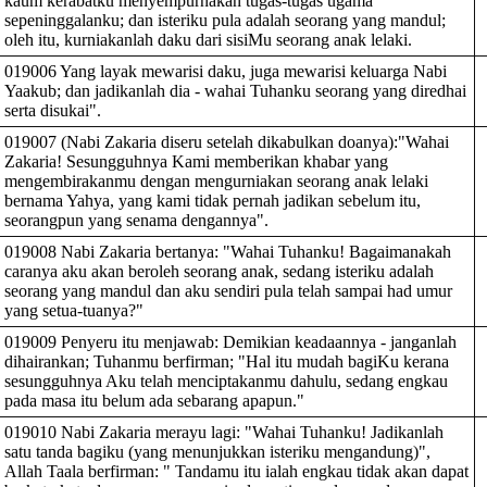
kaum kerabatku menyempurnakan tugas-tugas ugama
sepeninggalanku; dan isteriku pula adalah seorang yang mandul;
oleh itu, kurniakanlah daku dari sisiMu seorang anak lelaki.
019006 Yang layak mewarisi daku, juga mewarisi keluarga Nabi
Yaakub; dan jadikanlah dia - wahai Tuhanku seorang yang diredhai
serta disukai".
019007 (Nabi Zakaria diseru setelah dikabulkan doanya):"Wahai
Zakaria! Sesungguhnya Kami memberikan khabar yang
mengembirakanmu dengan mengurniakan seorang anak lelaki
bernama Yahya, yang kami tidak pernah jadikan sebelum itu,
seorangpun yang senama dengannya".
019008 Nabi Zakaria bertanya: "Wahai Tuhanku! Bagaimanakah
caranya aku akan beroleh seorang anak, sedang isteriku adalah
seorang yang mandul dan aku sendiri pula telah sampai had umur
yang setua-tuanya?"
019009 Penyeru itu menjawab: Demikian keadaannya - janganlah
dihairankan; Tuhanmu berfirman; "Hal itu mudah bagiKu kerana
sesungguhnya Aku telah menciptakanmu dahulu, sedang engkau
pada masa itu belum ada sebarang apapun."
019010 Nabi Zakaria merayu lagi: "Wahai Tuhanku! Jadikanlah
satu tanda bagiku (yang menunjukkan isteriku mengandung)",
Allah Taala berfirman: " Tandamu itu ialah engkau tidak akan dapat