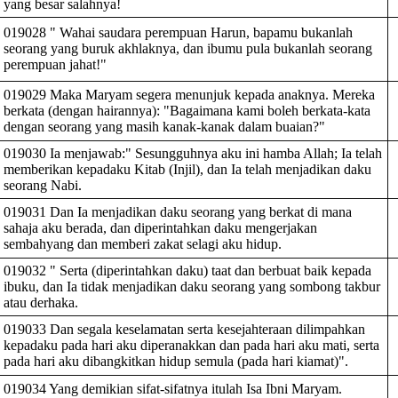
yang besar salahnya!
019028 " Wahai saudara perempuan Harun, bapamu bukanlah
seorang yang buruk akhlaknya, dan ibumu pula bukanlah seorang
perempuan jahat!"
019029 Maka Maryam segera menunjuk kepada anaknya. Mereka
berkata (dengan hairannya): "Bagaimana kami boleh berkata-kata
dengan seorang yang masih kanak-kanak dalam buaian?"
019030 Ia menjawab:" Sesungguhnya aku ini hamba Allah; Ia telah
memberikan kepadaku Kitab (Injil), dan Ia telah menjadikan daku
seorang Nabi.
019031 Dan Ia menjadikan daku seorang yang berkat di mana
sahaja aku berada, dan diperintahkan daku mengerjakan
sembahyang dan memberi zakat selagi aku hidup.
019032 " Serta (diperintahkan daku) taat dan berbuat baik kepada
ibuku, dan Ia tidak menjadikan daku seorang yang sombong takbur
atau derhaka.
019033 Dan segala keselamatan serta kesejahteraan dilimpahkan
kepadaku pada hari aku diperanakkan dan pada hari aku mati, serta
pada hari aku dibangkitkan hidup semula (pada hari kiamat)".
019034 Yang demikian sifat-sifatnya itulah Isa Ibni Maryam.