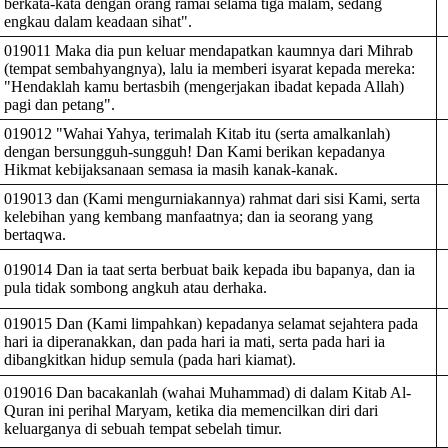
berkata-kata dengan orang ramai selama tiga malam, sedang
engkau dalam keadaan sihat".
019011 Maka dia pun keluar mendapatkan kaumnya dari Mihrab
(tempat sembahyangnya), lalu ia memberi isyarat kepada mereka:
"Hendaklah kamu bertasbih (mengerjakan ibadat kepada Allah)
pagi dan petang".
019012 "Wahai Yahya, terimalah Kitab itu (serta amalkanlah)
dengan bersungguh-sungguh! Dan Kami berikan kepadanya
Hikmat kebijaksanaan semasa ia masih kanak-kanak.
019013 dan (Kami mengurniakannya) rahmat dari sisi Kami, serta
kelebihan yang kembang manfaatnya; dan ia seorang yang
bertaqwa.
019014 Dan ia taat serta berbuat baik kepada ibu bapanya, dan ia
pula tidak sombong angkuh atau derhaka.
019015 Dan (Kami limpahkan) kepadanya selamat sejahtera pada
hari ia diperanakkan, dan pada hari ia mati, serta pada hari ia
dibangkitkan hidup semula (pada hari kiamat).
019016 Dan bacakanlah (wahai Muhammad) di dalam Kitab Al-
Quran ini perihal Maryam, ketika dia memencilkan diri dari
keluarganya di sebuah tempat sebelah timur.