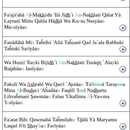
Fa'aj
ā
'ahā
A
l-Ma
kh
ā
đu 'Ilá Ji
dh
`i
A
n
-Na
kh
lati
Q
ālat Yā
Laytanī Mittu
Q
a
b
la Hā
dh
ā Wa Ku
n
tu Nasyāa
n
Ma
n
sīyāa
n
Fanādāhā Mi
n
Taĥtih
ā
'Allā Taĥzanī
Q
a
d
Ja`ala
Ra
bbuki
Taĥtaki Sa
r
īyāa
n
Wa Huzz
ī
'Ila
y
ki Biji
dh
`i
A
n
-Na
kh
lati Tusā
q
i
ţ
`Ala
y
ki
Ru
ţ
abāa
n
Janīyāa
n
Fakulī Wa
A
sh
ra
bī Wa
Q
ar
r
ī `Aynāa
n
Fa'i
mm
ā Ta
ra
y
nn
a
Mina
A
l-Ba
sh
a
r
i 'Aĥadāa
n
Fa
q
ūl
ī
'I
nn
ī Na
dh
artu
Lilr
ra
ĥmani
Ş
awmāa
n
Falan 'Ukallima
A
l-Ya
w
ma
'I
n
sīyāa
n
Fa'atat Bih
i
Q
awmahā Taĥmiluh
u
Q
ālū Yā Maryamu
La
q
a
d
Ji'ti
Sh
ay'
ā
a
n
Fa
r
īyāa
n