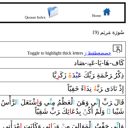
Home
Quraan Index
19) سُورَة مَريَم
Toggle to highlight thick letters
خصضغطقظ رَ
‍ا‌د
‍صَ‍
‍-‍
‍ن‍
كَاف-هَا-يَا-عَي‍‌
ذِكْرُ‌ ‌‍
رَ
حْمَةِ ‌‍
رَ
بِّكَ عَ‍
‍بْ‍
‍دَ
هُ
‌زَكَ‍
‍ر
ِيَّا
إِ‌ذْ‌ نَا‌دَ‌ى‌ ‌‍
رَ
بَّ‍
‍هُ
نِد
‍َ‍‌ا
‌ءً‌
خَ‍
‍فِيّاً
قَ‍
‍ا
لَ ‌‍
رَ
بِّ ‌إِ
نِّ‍
‍ي ‌وَهَنَ
‌ا
لْعَ‍
‍ظْ‍
‍مُ مِ‍
‍نِّ‍
‍ي ‌وَ
‌ا
شْتَعَلَ
‌ا
ل‍
رَّ
‌أْسُ
‍يّاً
‍قِ‍
بِّ شَ‍
رَ
ئِكَ ‌‍
‍َ‍ا
ْ بِدُع‍
‍ن
‌ ‌وَلَمْ ‌أَكُ‍‌
‌ ً
شَيْبا
وَ‌إِ
نِّ‍
‍ي
خِ‍
‍فْتُ
‌ا
لْمَوَ‌الِيَ مِ‍‌
‍ن
ْ ‌وَ‌ر
‍َ‍‌ا
ئ‍
‍ي ‌وَكَانَتِ
‌ا
مْ‍
رَ
‌أَتِي