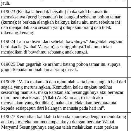
jauh.
019023 (Ketika ia hendak bersalin) maka sakit beranak itu
memaksanya (pergi bersandar) ke pangkal sebatang pohon tamar
(kurma); ia berkata alangkah baiknya kalau aku mati sebelum ini
dan menjadilah aku sesuatu yang dilupakan orang dan tidak
dikenang-kenang!
019024 Lalu ia diseru dari sebelah bawahnya:" Janganlah engkau
berdukacita (wahai Maryam), sesungguhnya Tuhanmu telah
menjadikan di bawahmu sebatang anak sungai.
019025 Dan gegarlah ke arahmu batang pohon tamar itu, supaya
gugur kepadamu buah tamar yang masak.
019026 "Maka makanlah dan minumlah serta bertenanglah hati dari
segala yang merunsingkan. Kemudian kalau engkau melihat
seseorang manusia, maka katakanlah: Sesungguhnya aku bernazar
diam membisu kerana (Allah) Ar-Rahman; (setelah aku
menyatakan yang demikian) maka aku tidak akan berkata-kata
kepada sesiapapun dari kalangan manusia pada hari ini".
019027 Kemudian baliklah ia kepada kaumnya dengan mendokong
anaknya mereka pun menempelaknya dengan berkata: Wahai
Maryam! Sesungguhnya engkau telah melakukan suatu perkara