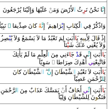
إِ
نَّ‍
‍ا‌ نَحْنُ نَ‍
‍ر
ِثُ
‌ا
لأَ‌رْ‍
ضَ
‌وَمَ‍‌
‍ن
ْ عَلَيْهَا‌ ‌وَ‌إِلَيْنَا‌ يُرْجَعُونَ
‌ نَبِيّاً
‌ ً
‍ا
‍ق‍
‍دِّي‍
صِ‍
نَ
‍َ‍ا
ك‍
‍هُ
نَّ‍
‌إِ
‍مَ
‍ِ‍ي‍
‌اه‍
رَ
بْ‍
بِ ‌إِ
‍َ‍ا
لْكِت‍
‌ا
وَ‌ا‌ذْكُرْ‌ فِي
إِ‌ذْ‌
قَ‍
‍ا
لَ لِأَب‍
‍ِ‍ي‍
‍هِ ي‍
‍َ‍ا
‌أَبَتِ لِمَ تَعْبُدُ‌ مَا‌ لاَ‌ يَسْمَعُ ‌وَلاَ‌ يُ‍
‍بْ‍
‍صِ‍
‍ر
‌وَلاَ‌ يُ‍
‍غْ‍
‍نِي عَ‍‌
‍نْ‍
‍كَ شَ‍
‍يْ‍
‍ئاً
ي‍
‍َ‍ا
‌أَبَتِ ‌إِ
نِّ‍
‍ي
قَ‍
‍د
ْ‌ ج‍
‍َ‍ا
‌ءَنِي مِنَ
‌ا
لْعِلْمِ مَا‌ لَمْ يَأْتِكَ
‌ سَوِيّاً
‌ ً
‍ا‌
ط‍
‌ا
رَ
صِ‍
‌أَهْدِكَ
‍ي
فَاتَّبِعْنِ‍
نَ
‍َ‍ا
نَ ك‍
‍ا
‍طَ‍
‍شَّيْ‍
ل‍
‌ا
َ
نّ
نَ ‌إِ
‍ا
‍طَ‍
‍شَّيْ‍
ل‍
‌ا
‌أَبَتِ لاَ‌ تَعْبُدِ‌
‍َ‍ا
ي‍
لِ‍
‍ل‍
رَّ
حْمَنِ عَ‍
‍صِ‍
‍يّاً
ي‍
‍َ‍ا
‌أَبَتِ ‌إِ
نِّ‍
‍ي
‌أَ‍
خَ‍
‍ا
فُ ‌أَ‌
ن
ْ يَمَسَّكَ عَذ
‍َ‍‌ا
ب
‌ مِنَ
‌ا
ل‍
رَّ
حْمَنِ
فَتَك‍
‍ُ‍و
نَ لِلشَّيْ‍
‍طَ‍
‍ا
نِ ‌وَلِيّاً