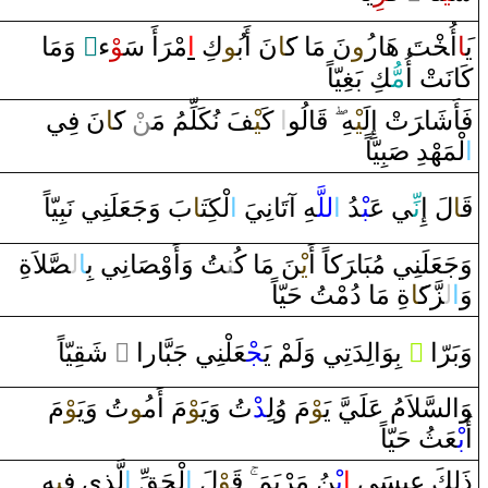
‌ ‌وَمَا‌
‌ٍ
‌ء
‍وْ
‌أَ‌ سَ‍
رَ
مْ‍
‌ا
كِ
‍ُ‍و
نَ ‌أَب‍
‍َ‍ا
نَ مَا‌ ك‍
‍ُ‍‌و
‍تَ هَا‌ر
خْ‍
‌أُ‍
‍َ‍ا
ي‍
كَانَتْ ‌أُ
مُّ‍
‍كِ بَ‍
‍غِ‍
‍يّاً
فَأَشَا‌‍
رَ
تْ ‌إِلَ‍
‍يْ‍
‍هِ
قَ‍
‍الُو
‌ا
‌ كَ‍
‍يْ‍
‍فَ نُكَلِّمُ مَ‍‌
‍ن
ْ ك‍
‍َ‍ا
نَ فِي
‌ا
لْمَهْدِ‌
صَ‍
‍بِيّاً
قَ‍
‍ا
لَ ‌إِ
نِّ‍
‍ي عَ‍
‍بْ‍
‍دُ‌
‌ا
للَّ‍
‍هِ ‌آتَانِيَ
‌ا
لْكِت‍
‍َ‍ا
بَ ‌وَجَعَلَنِي نَبِيّاً
وَجَعَلَنِي مُبَا‌‍
رَ
كاً‌ ‌أَ
يْ‍
‍نَ مَا‌ كُ‍‌
‍ن‍
‍تُ ‌وَ‌أَ‌وْ‍
صَ‍
‍انِي بِ‍
ا
ل‍
‍صَّ‍
‍لاَةِ
‌وَ
‌ا
ل‍
‍زَّك‍
‍َ‍ا
ةِ مَا‌ ‌دُمْتُ حَيّاً
‍يّاً
‍قِ‍
‌ شَ‍
‌ ً
‍عَلْنِي جَبَّا‌ر‌ا‌
‍جْ‍
‌ بِوَ‌الِدَتِي ‌وَلَمْ يَ‍
‌ ً
وَبَرّ‌ا
وَ‌السَّلاَمُ عَلَيَّ يَ‍
‍وْ
مَ ‌وُلِ‍
‍د
ْتُ ‌وَيَ‍
‍وْ
مَ ‌أَم‍
‍ُ‍و
تُ ‌وَيَ‍
‍وْ
مَ
‌أُ
بْ‍
‍عَثُ حَيّاً
ذَلِكَ عِيسَى‌
‌ا
بْ‍
‍نُ مَرْيَمَ
قَ‍
‍وْ
لَ
‌ا
لْحَ‍
‍قِّ
‌ا
لَّذِي ف‍
‍ِ‍ي‍
‍هِ