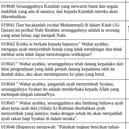
019040 Sesungguhnya Kamilah yang mewarisi bumi dan segala
makhluk yang ada di atasnya; dan kepada Kamilah mereka akan
dikembalikan.
019041 Dan bacakanlah (wahai Muhammad) di dalam Kitab (Al-
Quran) ini perihal Nabi Ibrahim; sesungguhnya adalah ia seorang
yang amat benar, lagi menjadi Nabi.
019042 Ketika ia berkata kepada bapanya:" Wahai ayahku,
mengapa ayah menyembah benda yang tidak mendengar dan tidak
melihat serta tidak dapat menolongmu sedikitpun?
019043 " Wahai ayahku, sesungguhnya telah datang kepadaku dari
ilmu pengetahuan yang tidak pernah datang kepadamu oleh itu
ikutlah daku; aku akan memimpinmu ke jalan yang betul.
019044 " Wahai ayahku, janganlah ayah menyembah Syaitan,
sesungguhnya Syaitan itu adalah menderhaka kepada Allah yang
melimpah-limpah rahmatNya.
019045 " Wahai ayahku, sesungguhnya aku bimbang bahawa ayah
akan kena azab dari (Allah) Ar-Rahman disebabkan ayah
menyembah yang lainnya; maka dengan sebab itu akan menjadilah
ayah rakan bagi Syaitan di dalam neraka".
019046 (Bapanya) menjawab: "Patutkah engkau bencikan tuhan-