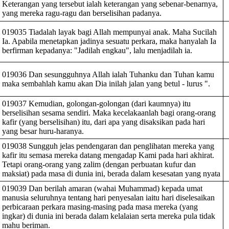
Keterangan yang tersebut ialah keterangan yang sebenar-benarnya,
yang mereka ragu-ragu dan berselisihan padanya.
019035 Tiadalah layak bagi Allah mempunyai anak. Maha Sucilah
Ia. Apabila menetapkan jadinya sesuatu perkara, maka hanyalah Ia
berfirman kepadanya: "Jadilah engkau", lalu menjadilah ia.
019036 Dan sesungguhnya Allah ialah Tuhanku dan Tuhan kamu
maka sembahlah kamu akan Dia inilah jalan yang betul - lurus ".
019037 Kemudian, golongan-golongan (dari kaumnya) itu
berselisihan sesama sendiri. Maka kecelakaanlah bagi orang-orang
kafir (yang berselisihan) itu, dari apa yang disaksikan pada hari
yang besar huru-haranya.
019038 Sungguh jelas pendengaran dan penglihatan mereka yang
kafir itu semasa mereka datang mengadap Kami pada hari akhirat.
Tetapi orang-orang yang zalim (dengan perbuatan kufur dan
maksiat) pada masa di dunia ini, berada dalam kesesatan yang nyata
019039 Dan berilah amaran (wahai Muhammad) kepada umat
manusia seluruhnya tentang hari penyesalan iaitu hari diselesaikan
perbicaraan perkara masing-masing pada masa mereka (yang
ingkar) di dunia ini berada dalam kelalaian serta mereka pula tidak
mahu beriman.