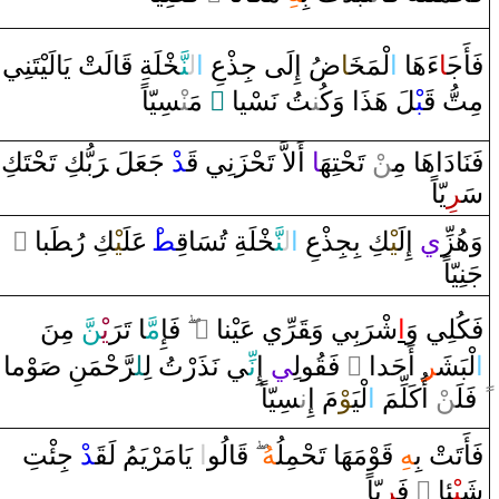
فَأَج‍
‍َ‍ا
‌ءَهَا‌
‌ا
لْمَ‍
‍خَ‍
‍ا
ضُ
‌إِلَى‌ جِذْعِ
‌ا
ل‍
‍نَّ‍
‍خْ‍
‍لَةِ
قَ‍
‍الَتْ يَالَيْتَنِي
‍سِيّاً
‍نْ‍
‌ مَ‍‌
‌ ً
‍تُ نَسْيا
‍ن‍
‍لَ هَذَ‌ا‌ ‌وَكُ‍‌
‍بْ‍
قَ‍
مِتُّ
فَنَا‌دَ‌اهَا‌ مِ‍‌
‍ن
ْ تَحْتِهَ‍
‍ا
‌ ‌أَلاَّ‌ تَحْزَنِي
قَ‍
‍د
ْ‌ جَعَلَ ‌‍
رَ
بُّكِ تَحْتَكِ
سَ‍
‍ر
ِيّاً
‌ ً
‍با‌
طَ‍
‍كِ ‌رُ‍
‍يْ‍
ْ عَلَ‍
‍ط‍
قِ‍
‍لَةِ تُسَا
‍خْ‍
‍نَّ‍
ل‍
‌ا
‍كِ بِجِذْعِ
‍يْ‍
‌إِلَ‍
ي
وَهُزِّ
جَنِيّاً
َ مِنَ
‍نّ
يْ‍
رَ
‍ا‌ تَ‍
مَّ‍
فَإِ
‌
‌ ً
‍رِّي عَيْنا‌
قَ‍
بِي ‌وَ‍
رَ
شْ‍
‌ا
فَكُلِي ‌وَ
‍وْما‌
صَ‍
حْمَنِ
رَّ
‍ل‍
‍ي نَذَ‌رْتُ لِ‍
نِّ‍
‌إِ
‍ي
‍ولِ‍
‍قُ‍
‌ فَ‍
‌ ً
‍ِ‍‌ ‌أَحَد‌ا‌
‍ر
لْبَشَ‍
‌ا
‌ فَلَ‍‌
‍ن
ْ ‌أُكَلِّمَ
‌ا
لْيَ‍
‍وْ
مَ ‌إِ‌
ن‍
‍سِيّاً
فَأَتَتْ بِ‍
‍هِ
قَ‍
‍وْمَهَا‌ تَحْمِلُ‍
‍هُ
قَ‍
‍الُو
‌ا
‌ يَامَرْيَمُ لَ‍
‍قَ‍
‍د
ْ‌ جِئْتِ
ِيّاً
‍ر
‌ فَ‍
‌ ً
‍ئا‌
‍يْ‍
شَ‍