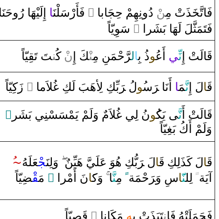
‌ ‌إِلَيْهَا‌ ‌رُ‌وحَنَا‌
‍ا
‌ فَأَ‌رْسَلْنَ‍
‌ ً
ْ ‌دُ‌ونِهِمْ حِجَابا‌
‍ن
‍ذَتْ مِ‍‌
‍خَ‍
فَاتَّ‍
‌ سَوِيّاً
‌ ً
فَتَمَثَّلَ لَهَا‌ بَشَر‌ا‌
قَ‍
‍الَتْ ‌إِ
نِّ‍
‍ي
‌أَع‍
‍ُ‍و
‌ذُ‌ بِ‍
ا
ل‍
رَّ
حْمَنِ مِ‍‌
‍نْ‍
‍كَ ‌إِ‌
ن
ْ كُ‍‌
‍ن‍
‍تَ تَ‍
‍قِ‍
‍يّاً
‌ ‌زَكِيّاً
‌ ً
‍لاَما‌
غُ‍
بِّكِ لِأهَبَ لَكِ
رَ
لُ ‌‍
‍ُ‍و
س‍
رَ
‌ ‌أَنَا‌ ‌‍
‍ا
‍مَ‍
نَّ‍
لَ ‌إِ
‍ا
قَ‍
‌ٌ
‌ ‌وَلَمْ يَمْسَسْنِي بَشَر
‍لاَم
غُ‍
نُ لِي
‍ُ‍و
‍ى‌ يَك‍
نَّ‍
‍الَتْ ‌أَ
قَ‍
‌وَلَمْ ‌أَكُ بَ‍
‍غِ‍
‍يّاً
~
‍عَلَهُ
‍جْ‍
‌وَلِنَ‍
‌
بُّكِ هُوَ‌ عَلَيَّ هَيِّن
رَ
لَ ‌‍
‍ا
قَ‍
لَ كَذَلِكِ
‍ا
قَ‍
‍يّاً
‍ضِ‍
‍قْ‍
‌ مَ‍
‌ ً
نَ ‌أَمْر‌ا
‍َ‍ا
‌وَك‍
‍ا‌
‍نَّ‍
‌ مِ‍
ً
حْمَة
رَ
سِ ‌وَ‌‍
‍َ‍ا
‍نّ‍
‌ لِل‍
ً
‌آيَة
‍يّاً
‍صِ‍
قَ‍
‌
‌ ً
مَكَانا‌
‍هِ
‍تَبَذَتْ بِ‍
ن‍
فَحَمَلَتْهُ فَا‌