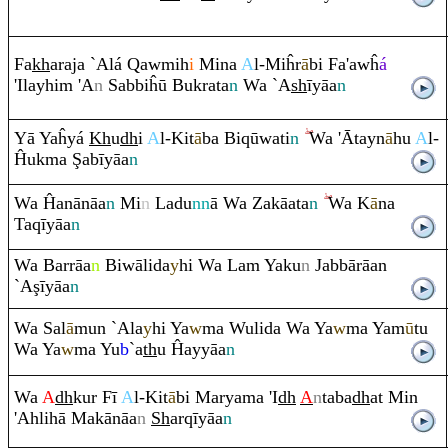
Fa
kh
a
ra
ja `Alá
Q
awmih
i
Mina
A
l-Miĥ
r
ā
bi Fa'awĥ
á
'Ilayhi
m
'A
n
Sabbiĥū Buk
ra
ta
n
Wa `A
sh
īyāa
n
Yā Yaĥyá
Kh
u
dh
i
A
l-Kit
ā
ba Bi
q
ūwati
n
Wa 'Ātayn
ā
hu
A
l-
Ĥukma
Ş
abīyāa
n
Wa Ĥanānāa
n
Mi
n
Ladu
nn
ā Wa Zakāata
n
Wa K
ā
na
Ta
q
īyāa
n
Wa Bar
rā
a
n
Biwālida
y
hi Wa La
m
Yaku
n
Jabbā
rā
an
`A
ş
īyāa
n
Wa Sal
ā
mun `Ala
y
hi Ya
w
ma Wulida Wa Ya
w
ma Yam
ū
tu
Wa Ya
w
ma Yu
b
`a
th
u Ĥayyāa
n
Wa
A
dh
kur Fī
A
l-Kit
ā
bi Maryama 'I
dh
A
n
taba
dh
at Min
'Ahlihā Makānāa
n
Sh
ar
q
īyāa
n