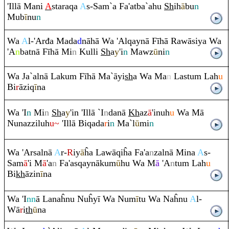
'Illā Mani
A
sta
ra
q
a
A
s-Sa
m
`a Fa'atba`ahu
Sh
ih
ā
bu
n
Mub
ī
nu
n
Wa
A
l-'Arđa Mada
d
nāhā Wa 'Al
q
aynā Fīhā
Ra
wāsiya Wa
'A
n
batnā Fīhā Mi
n
Kulli
Sh
a
y
'i
n
Mawz
ū
ni
n
Wa Ja`alnā Laku
m
Fīhā Ma`āyi
sh
a Wa Ma
n
Lastu
m
Lah
u
Bi
r
āzi
q
ī
na
Wa 'I
n
Mi
n
Sh
a
y
'in 'Illā `I
n
danā
Kh
az
ā
'inuh
u
Wa Mā
Nunazziluh
u~
'Illā Bi
q
ada
r
i
n
Ma`l
ū
mi
n
Wa 'Arsalnā
A
r-
R
iy
ā
ĥa Lawā
q
iĥa Fa'a
n
zalnā Mina
A
s-
Sam
ā
'i M
ā
'a
n
Fa'as
q
aynākum
ū
hu Wa M
ā
'A
n
tu
m
Lah
u
Bi
kh
āzin
ī
na
Wa 'I
nn
ā Lanaĥnu Nuĥyī Wa Num
ī
tu Wa Naĥnu
A
l-
Wā
r
i
th
ū
na