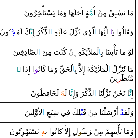
مَا‌ تَسْبِ‍
‍قُ
مِ‍‌
‍ن
ْ ‌أُ
مَّ‍
‍ةٍ ‌أَجَلَهَا‌ ‌وَمَا‌ يَسْتَأْ‍
خِ‍
‍رُ‌ونَ
وَ‍
قَ‍
‍الُو
‌ا
‌ يَ‍
‍ا
‌ ‌أَيُّهَا‌
‌ا
لَّذِي نُزِّلَ عَلَ‍
‍يْ‍
‍هِ
‌ا
ل‍
‍ذِّكْرُ‌ ‌إِ
نَّ‍
‍كَ لَمَ‍
‍جْ‍
‍نُونٌ
لَوْ‌ مَا‌ تَأْتِينَا‌ بِ‍
ا
لْمَلاَئِكَةِ ‌إِ‌
ن
ْ كُ‍‌
‍نْ‍
‍تَ مِنَ
‌ا
ل‍
‍صَّ‍
‍ا‌دِ
قِ‍
‍ينَ
‌ ً
‌ ‌إِ‌ذ‌ا
‌ا
‍و
‌وَمَا‌ كَانُ‍
‍قِّ
لْحَ‍
ا
لْمَلاَئِكَةَ ‌إِلاَّ‌ بِ‍
‌ا
مَا‌ نُنَزِّلُ
مُ‍‌
‍نْ‍
‍ظَ‍
‍ر
ِينَ
إِ
نَّ‍
‍ا‌ نَحْنُ نَزَّلْنَا‌
‌ا
ل‍
‍ذِّكْ‍
رَ
‌ ‌وَ‌إِ
نَّ‍
‍ا‌ لَ‍
‍هُ
لَحَافِ‍
‍ظُ‍
‍ونَ
لأَ‌وَّلِينَ
‌ا
‍لِكَ فِي شِيَعِ
‍بْ‍
قَ‍
ْ
‍ن
ْ‌ ‌أَ‌رْسَلْنَا‌ مِ‍‌
‍د
قَ‍
وَلَ‍
‍ونَ
يَسْتَهْزِئ‍
‍هِ
‌ بِ‍
‌ا
‌ ‌إِلاَّ‌ كَانُو
ل‌
‍ُ‍و
س‍
رَ
ْ ‌‍
‍ن
وَمَا‌ يَأْتِيهِمْ مِ‍‌