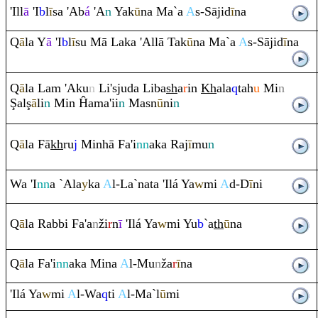
'Ill
ā
'I
b
l
ī
sa 'Ab
á
'A
n
Yak
ū
na Ma`a
A
s-Sājid
ī
na
Q
ā
la Y
ā
'I
b
l
ī
su Mā Laka 'Allā Tak
ū
na Ma`a
A
s-Sājid
ī
na
Q
ā
la La
m
'Aku
n
Li'sjuda Liba
sh
a
r
in
Kh
ala
q
tah
u
Mi
n
Ş
al
ş
ā
li
n
Min Ĥama'ii
n
Masn
ū
ni
n
Q
ā
la Fā
kh
ru
j
Minhā Fa'i
nn
aka
Ra
j
ī
mu
n
Wa 'I
nn
a `Ala
y
ka
A
l-La`nata 'Ilá Ya
w
mi
A
d-D
ī
ni
Q
ā
la
Ra
bbi Fa'a
n
ži
r
n
ī
'Ilá Ya
w
mi Yu
b
`a
th
ū
na
Q
ā
la Fa'i
nn
aka Mina
A
l-Mu
n
ža
r
ī
na
'Ilá Ya
w
mi
A
l-Wa
q
ti
A
l-Ma`l
ū
mi