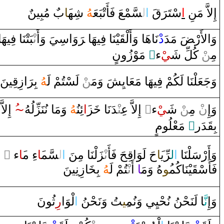
إِلاَّ‌ مَنِ
‌ا
سْتَ‍
رَ
قَ
‌ا
ل‍
‍سَّمْعَ فَأَتْبَعَ‍
‍هُ
شِه‍
‍َ‍ا
ب
‌ مُبِينٌ
وَ‌الأَ‌رْ‍
ضَ
مَدَ
‌د
ْنَاهَا‌ ‌وَ‌أَلْ‍
‍قَ‍
‍يْنَا‌ فِيهَا‌ ‌‍
رَ
‌وَ‌اسِيَ ‌وَ‌أَ‌
نْ‍
‍بَتْنَا‌ فِيهَا‌
‌ مَوْ‌زُ‌ونٍ
‌ٍ
ء
‍يْ
ْ كُلِّ شَ‍
‍ن
مِ‍‌
وَجَعَلْنَا‌ لَكُمْ فِيهَا‌ مَعَايِشَ ‌وَمَ‍‌
‍ن
ْ لَسْتُمْ لَ‍
‍هُ
بِ‍
رَ
‌ا‌زِ
قِ‍
‍ينَ
ُ ‌إِلاَّ‌
~
‌وَمَا‌ نُنَزِّلُهُ
‍هُ
ئِنُ‍
‍َ‍‌ا
‍ز
خَ‍
‍دَنَا‌
‍نْ‍
‌ ‌إِلاَّ‌ عِ‍‌
‌ٍ
ء‌
‍يْ
ْ شَ‍
‍ن
ْ مِ‍‌
ن
وَ‌إِ‌
‌ مَعْلُومٍ
‌ٍ
‍دَ‌ر
‍قَ‍
بِ‍
‌ ً
‌ء‌
‍َ‍ا
‌ءِ‌ م‍
‍َ‍ا
‍سَّم‍
ل‍
‌ا
‍زَلْنَا‌ مِنَ
نْ‍
‍حَ فَأَ‌
قِ‍
حَ لَوَ‌ا
‍َ‍ا
‍رِّي‍
ل‍
‌ا
وَ‌أَ‌رْسَلْنَا‌
فَأَسْ‍
‍قَ‍
‍يْنَاكُم‍
‍ُ‍و
هُ ‌وَمَ‍
‍ا
‌ ‌أَ‌
نْ‍
‍تُمْ لَ‍
‍هُ
بِ‍
‍خَ‍
‍ا‌زِنِينَ
وَ‌إِ
نَّ‍
‍ا‌ لَنَحْنُ نُحْيِي ‌وَنُم‍
‍ِ‍ي‍
‍تُ ‌وَنَحْنُ
‌ا
لْوَ‌ا
‌ر
ِثُونَ