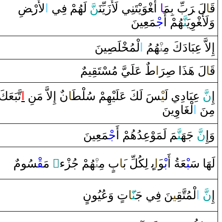
قَ‍
‍ا
لَ ‌‍
رَ
بِّ بِمَ‍
‍ا
‌ ‌أَ‍
‍غْ‍
‍وَيْتَنِي لَأُ‌زَيِّنَ‍
‍نّ
َ لَهُمْ فِي
‌ا
لأَ‌رْ‍
ضِ
‌وَلَأُ‍
غْ‍
‍وِيَ‍
‍نَّ‍
‍هُمْ ‌أَ
جْ‍
‍مَعِينَ
إِلاَّ‌ عِبَا‌دَكَ مِ‍‌
‍نْ‍
‍هُمُ
‌ا
لْمُ‍
‍خْ‍
‍لَ‍
‍صِ‍
‍ينَ
قَ‍
‍ا
لَ هَذَ‌ا‌
صِ‍
رَ
‍‌ا
طٌ
عَلَيَّ مُسْتَ‍
‍قِ‍
‍يمٌ
إِ
نّ
َ عِبَا‌دِي لَ‍
‍يْ‍
‍سَ لَكَ عَلَيْهِمْ سُلْ‍
‍طَ‍
‍ا
ن‌
‌ ‌إِلاَّ‌ مَنِ
‌ا
تَّبَعَكَ
مِنَ
‌ا
لْ‍
‍غَ‍
‍ا‌وِينَ
وَ‌إِ
نّ
َ جَهَ‍
‍نَّ‍
‍مَ لَمَوْعِدُهُمْ ‌أَ
جْ‍
‍مَعِينَ
‍سُومٌ
‍قْ‍
‌ مَ‍
‌ٌ
‍هُمْ جُزْ‌ء
‍نْ‍
‌ مِ‍‌
ب
‍َ‍ا
‌ لِكُلِّ ب‍
ب
‍َ‍‌ا
‍و
بْ‍
‍عَةُ ‌أَ
‍بْ‍
لَهَا‌ سَ‍
‌ ‌وَعُيُونٍ
ت
‍َ‍ا
‍نّ‍
‍نَ فِي جَ‍
‍ي‍
‍قِ‍
لْمُتَّ‍
‌ا
َ
نّ
إِ