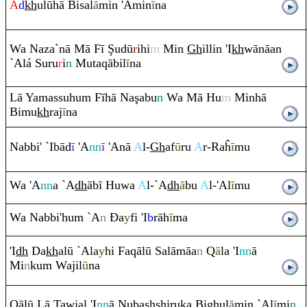
A
d
kh
ulūhā Bisal
ā
min 'Āmin
ī
na
Wa Naza`nā Mā Fī
Ş
udū
r
ihi
m
Min
Gh
illin 'I
kh
wānāan
`Alá Su
ru
r
i
n
Muta
q
ābil
ī
na
Lā Yamassuhu
m
Fīhā Na
ş
abu
n
Wa Mā Hu
m
Minhā
Bimu
kh
ra
j
ī
na
Nabbi' `Ibād
ī
'A
nn
ī
'Anā
A
l-
Gh
af
ū
ru
A
r-
Ra
ĥ
ī
mu
Wa 'A
nn
a `A
dh
ābī Huwa
A
l-`A
dh
ā
bu
A
l-'Al
ī
mu
Wa Nabbi'hu
m
`A
n
Đ
a
y
fi 'I
b
rā
h
ī
ma
'I
dh
Da
kh
alū `Ala
y
hi Fa
q
ālū Salāmāa
n
Q
ā
la 'I
nn
ā
Mi
n
ku
m
Wajil
ū
na
Q
ālū Lā Tawjal 'I
nn
ā Nuba
sh
sh
i
ru
ka Bi
gh
ul
ā
min `Al
ī
mi
n