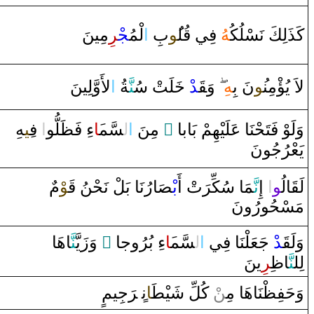
كَذَلِكَ نَسْلُكُ‍
‍هُ
فِي
قُ‍
‍ل‍
‍ُ‍و
بِ
‌ا
لْمُ‍
‍جْ‍
‍ر
ِمِينَ
لأَ‌وَّلِينَ
‌ا
‍ةُ
‍نَّ‍
‍لَتْ سُ‍
خَ‍
ْ‌
‍د
قَ‍
‌وَ‍
‍هِ
نَ بِ‍
‍ُ‍و
لاَ‌ يُؤْمِن‍
‍هِ
‍ِ‍ي‍
‌ ف‍
‌ا
‍لُّو
‍ظَ‍
‌ءِ‌ فَ‍
‍َ‍ا
‍سَّم‍
ل‍
‌ا
‌ مِنَ
‌ ً
وَلَوْ‌ فَتَحْنَا‌ عَلَيْهِمْ بَابا
يَعْرُجُونَ
لَ‍
قَ‍
‍الُ‍
‍و
‌ا
‌ ‌إِ
نَّ‍
‍مَا‌ سُكِّ‍
رَ
تْ ‌أَ
بْ‍
‍صَ‍
‍ا‌رُنَا‌ بَلْ نَحْنُ
قَ‍
‍وْ
م
مَسْحُو‌رُ‌ونَ
‍اهَا‌
‍نَّ‍
‌ ‌وَ‌زَيَّ‍
‌ ً
‌ءِ‌ بُرُ‌وجا
‍َ‍ا
‍سَّم‍
ل‍
‌ا
ْ‌ جَعَلْنَا‌ فِي
‍د
قَ‍
وَلَ‍
لِل‍
‍نَّ‍
‍ا
ظِ‍
‍ر
ِينَ
جِيمٍ
رَ
‌ ‌‍
ن
‍ا
‍طَ‍
ْ كُلِّ شَيْ‍
‍ن
‍نَاهَا‌ مِ‍‌
‍ظْ‍
وَحَفِ‍