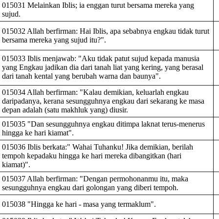
015031 Melainkan Iblis; ia enggan turut bersama mereka yang
sujud.
015032 Allah berfirman: Hai Iblis, apa sebabnya engkau tidak turut
bersama mereka yang sujud itu?".
015033 Iblis menjawab: "Aku tidak patut sujud kepada manusia
yang Engkau jadikan dia dari tanah liat yang kering, yang berasal
dari tanah kental yang berubah warna dan baunya".
015034 Allah berfirman: "Kalau demikian, keluarlah engkau
daripadanya, kerana sesungguhnya engkau dari sekarang ke masa
depan adalah (satu makhluk yang) diusir.
015035 "Dan sesungguhnya engkau ditimpa laknat terus-menerus
hingga ke hari kiamat".
015036 Iblis berkata:" Wahai Tuhanku! Jika demikian, berilah
tempoh kepadaku hingga ke hari mereka dibangitkan (hari
kiamat)".
015037 Allah berfirman: "Dengan permohonanmu itu, maka
sesungguhnya engkau dari golongan yang diberi tempoh.
015038 "Hingga ke hari - masa yang termaklum".