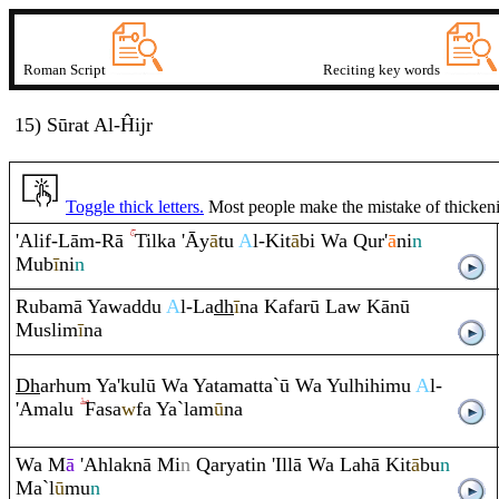
Roman Script
Reciting key words
15) Sūrat
A
l-Ĥi
j
r
Toggle thick letters.
Most people make the mistake of thickening
'Alif-Lā
m
-
Rā
Tilka 'Āy
ā
tu
A
l-Kit
ā
bi Wa
Q
ur'
ā
ni
n
Mub
ī
ni
n
Ru
bamā Yawaddu
A
l-La
dh
ī
na Kafarū Law Kānū
Muslim
ī
na
Dh
arhu
m
Ya'kulū Wa Yatamatta`ū Wa Yulhihimu
A
l-
'Amalu
Fasa
w
fa Ya`lam
ū
na
Wa M
ā
'Ahlaknā Mi
n
Q
aryatin 'Illā Wa Lahā Kit
ā
bu
n
Ma`l
ū
mu
n