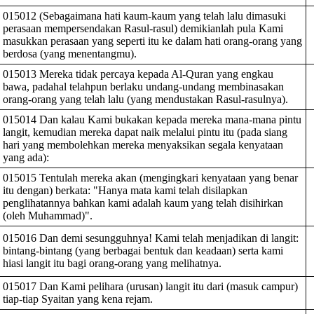
015012 (Sebagaimana hati kaum-kaum yang telah lalu dimasuki
perasaan mempersendakan Rasul-rasul) demikianlah pula Kami
masukkan perasaan yang seperti itu ke dalam hati orang-orang yang
berdosa (yang menentangmu).
015013 Mereka tidak percaya kepada Al-Quran yang engkau
bawa, padahal telahpun berlaku undang-undang membinasakan
orang-orang yang telah lalu (yang mendustakan Rasul-rasulnya).
015014 Dan kalau Kami bukakan kepada mereka mana-mana pintu
langit, kemudian mereka dapat naik melalui pintu itu (pada siang
hari yang membolehkan mereka menyaksikan segala kenyataan
yang ada):
015015 Tentulah mereka akan (mengingkari kenyataan yang benar
itu dengan) berkata: "Hanya mata kami telah disilapkan
penglihatannya bahkan kami adalah kaum yang telah disihirkan
(oleh Muhammad)".
015016 Dan demi sesungguhnya! Kami telah menjadikan di langit:
bintang-bintang (yang berbagai bentuk dan keadaan) serta kami
hiasi langit itu bagi orang-orang yang melihatnya.
015017 Dan Kami pelihara (urusan) langit itu dari (masuk campur)
tiap-tiap Syaitan yang kena rejam.