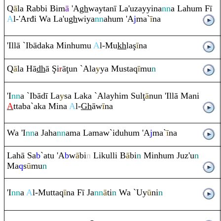
Q
ā
la
Ra
bbi Bim
ā
'A
gh
waytanī La'uzayyina
nn
a Lahu
m
Fī
A
l-'Arđi Wa La'u
gh
wiya
nn
ahu
m
'A
j
ma`
ī
na
'Illā `Ibādaka Minhumu
A
l-Mu
kh
la
ş
ī
na
Q
ā
la Hā
dh
ā
Ş
i
r
ā
ţ
un `Ala
y
ya Musta
q
ī
mu
n
'I
nn
a `Ibādī La
y
sa Laka `Alayhi
m
Sul
ţ
ā
nun 'Illā Mani
A
ttaba`aka Mina
A
l-
Gh
āw
ī
na
Wa 'I
nn
a Jaha
nn
ama Lamaw`iduhu
m
'A
j
ma`
ī
na
Lahā Sa
b
`atu 'A
b
w
ā
bi
n
Likulli B
ā
bi
n
Minhu
m
Juz'u
n
Ma
q
s
ū
mu
n
'I
nn
a
A
l-Mutta
q
ī
na Fī Ja
nn
ā
ti
n
Wa `Uy
ū
ni
n