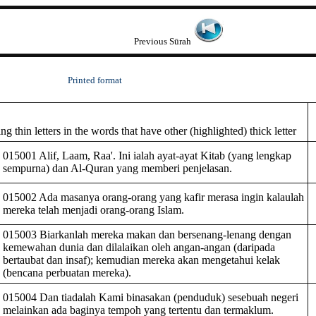
Previous Sūrah
Printed format
 thin letters in the words that have other (highlighted) thick letter
015001 Alif, Laam, Raa'. Ini ialah ayat-ayat Kitab (yang lengkap
sempurna) dan Al-Quran yang memberi penjelasan.
015002 Ada masanya orang-orang yang kafir merasa ingin kalaulah
mereka telah menjadi orang-orang Islam.
015003 Biarkanlah mereka makan dan bersenang-lenang dengan
kemewahan dunia dan dilalaikan oleh angan-angan (daripada
bertaubat dan insaf); kemudian mereka akan mengetahui kelak
(bencana perbuatan mereka).
015004 Dan tiadalah Kami binasakan (penduduk) sesebuah negeri
melainkan ada baginya tempoh yang tertentu dan termaklum.