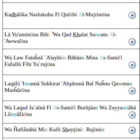
Ka
dh
ālika Naslukuhu Fī
Q
ul
ū
bi
A
l-Mu
j
r
im
ī
na
Lā Yu'umin
ū
na Bih
i
Wa
Q
a
d
Kh
alat Su
nn
atu
A
l-
'Awwal
ī
na
Wa Law Fataĥnā `Alayhi
m
Bābāa
n
Mina
A
s-Sam
ā
'i
Fažallū F
ī
hi Ya`
ru
j
ū
na
La
q
āl
ū
'I
nn
amā Sukki
ra
t 'A
b
ş
ā
ru
nā Bal Naĥnu
Q
a
w
mu
n
Masĥūr
ū
na
Wa La
q
a
d
Ja`alnā Fī
A
s-Sam
ā
'i Burūjāa
n
Wa Zayya
nn
āhā
Lil
nn
āži
r
ī
na
Wa Ĥafižnāhā Mi
n
Kulli
Sh
ay
ţ
ā
ni
n
Ra
j
ī
mi
n