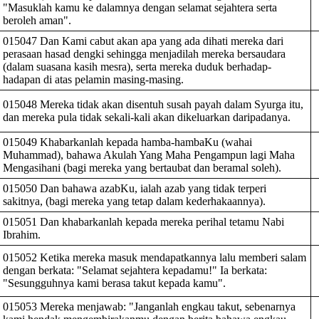
"Masuklah kamu ke dalamnya dengan selamat sejahtera serta
beroleh aman".
015047 Dan Kami cabut akan apa yang ada dihati mereka dari
perasaan hasad dengki sehingga menjadilah mereka bersaudara
(dalam suasana kasih mesra), serta mereka duduk berhadap-
hadapan di atas pelamin masing-masing.
015048 Mereka tidak akan disentuh susah payah dalam Syurga itu,
dan mereka pula tidak sekali-kali akan dikeluarkan daripadanya.
015049 Khabarkanlah kepada hamba-hambaKu (wahai
Muhammad), bahawa Akulah Yang Maha Pengampun lagi Maha
Mengasihani (bagi mereka yang bertaubat dan beramal soleh).
015050 Dan bahawa azabKu, ialah azab yang tidak terperi
sakitnya, (bagi mereka yang tetap dalam kederhakaannya).
015051 Dan khabarkanlah kepada mereka perihal tetamu Nabi
Ibrahim.
015052 Ketika mereka masuk mendapatkannya lalu memberi salam
dengan berkata: "Selamat sejahtera kepadamu!" Ia berkata:
"Sesungguhnya kami berasa takut kepada kamu".
015053 Mereka menjawab: "Janganlah engkau takut, sebenarnya