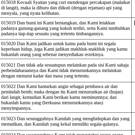
015018 Kecuali Syaitan yang curi mendengar percakapan (malaikat
di langit), maka ia diburu dan diikuti (dengan rejaman) api yang
menyala, yang nyata kelihatan.
015019 Dan bumi ini Kami bentangkan, dan Kami letakkan
padanya gunung-ganang yang kukuh terdiri, serta Kami tumbuhkan
padanya tiap-tiap sesuatu yang tertentu timbangannya.
015020 Dan Kami jadikan untuk kamu pada bumi ini segala
keperluan hidup, juga Kami jadikan makhluk-makhluk yang kamu
bukanlah orang yang sebenar menyediakan rezekinya.
015021 Dan tidak ada sesuatupun melainkan pada sisi Kami sahaja
perbendaharaannya dan Kami tidak menurunkannya melainkan
dengan menurut kadar dan masa yang tertentu.
015022 Dan Kami hantarkan angin sebagai pembawa air dan
pemindah benih; maka dengan itu Kami menurunkan air (hujan)
dari langit, kemudian Kami berikan kamu meminumnya; dan
bukanlah kamu yang (berkuasa menurunkannya atau)
menyimpannya.
015023 Dan sesungguhnya Kamilah yang menghidupkan dan yang
mematikan, dan Kamilah yang kekal memiliki segala-galanya.
015024 Dan sesungguhnya Kami telah mengetahui orang-orang