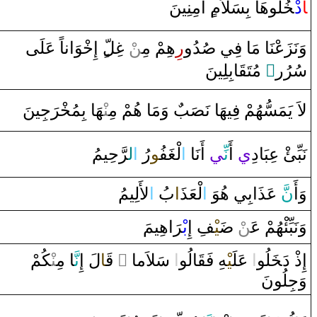
‍ا
‌د
‍خُ‍
‍لُوهَا‌ بِسَلاَم‌
‌ ‌آمِنِينَ
‍وَ‌اناً‌ عَلَى‌
خْ‍
‌ ‌إِ
‍لّ‌
غِ‍
ْ
‍ن
ِهِمْ مِ‍‌
‌ر
‍دُ‌و
صُ‍
وَنَزَعْنَا‌ مَا‌ فِي
‍ابِلِينَ
‍قَ‍
‌ مُتَ‍
‌ٍ
سُرُ‌ر
لاَ‌ يَمَسُّهُمْ فِيهَا‌ نَ‍
‍صَ‍
‍ب
‌ ‌وَمَا‌ هُمْ مِ‍‌
‍نْ‍
‍هَا‌ بِمُ‍
‍خْ‍
رَ
جِينَ
نَبِّئْ عِبَا‌دِ
ي
‌أَ
نِّ‍
‍ي
‌أَنَا‌
‌ا
لْ‍
‍غَ‍
‍ف‍
‍ُ‍و
‌رُ‌
‌ا
ل‍
رَّ
حِيمُ
وَ‌أَ
نّ
َ عَذَ‌ابِي هُوَ‌
‌ا
لْعَذ
‍َ‍‌ا
بُ
‌ا
لأَلِيمُ
‌اهِيمَ
رَ
بْ‍
‍فِ ‌إِ
‍يْ‍
ضَ‍
ْ
‍ن
وَنَبِّئْهُمْ عَ‍‌
‍كُمْ
‍نْ‍
‍ا‌ مِ‍‌
نَّ‍
لَ ‌إِ
‍ا
قَ‍
‌
‌ ً
‌ سَلاَما‌
‌ا
‍الُو
‍قَ‍
‍هِ فَ‍
‍يْ‍
‌ عَلَ‍
‌ا
‍لُو
خَ‍
إِ‌ذْ‌ ‌دَ‍
‌وَجِلُونَ