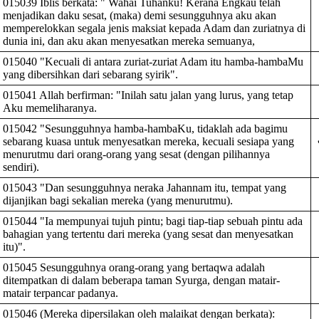
015039 Iblis berkata: " Wahai Tuhanku! Kerana Engkau telah
menjadikan daku sesat, (maka) demi sesungguhnya aku akan
memperelokkan segala jenis maksiat kepada Adam dan zuriatnya di
dunia ini, dan aku akan menyesatkan mereka semuanya,
015040 "Kecuali di antara zuriat-zuriat Adam itu hamba-hambaMu
yang dibersihkan dari sebarang syirik".
015041 Allah berfirman: "Inilah satu jalan yang lurus, yang tetap
Aku memeliharanya.
015042 "Sesungguhnya hamba-hambaKu, tidaklah ada bagimu
sebarang kuasa untuk menyesatkan mereka, kecuali sesiapa yang
menurutmu dari orang-orang yang sesat (dengan pilihannya
sendiri).
015043 "Dan sesungguhnya neraka Jahannam itu, tempat yang
dijanjikan bagi sekalian mereka (yang menurutmu).
015044 "Ia mempunyai tujuh pintu; bagi tiap-tiap sebuah pintu ada
bahagian yang tertentu dari mereka (yang sesat dan menyesatkan
itu)".
015045 Sesungguhnya orang-orang yang bertaqwa adalah
ditempatkan di dalam beberapa taman Syurga, dengan matair-
matair terpancar padanya.
015046 (Mereka dipersilakan oleh malaikat dengan berkata):