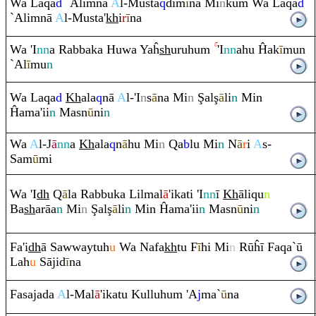
Wa La
q
a
d
`Ali
m
nā
A
l-Musta
q
dim
ī
na Mi
n
ku
m
Wa La
q
a
d
`Ali
m
nā
A
l-Musta'
kh
i
r
ī
na
Wa 'I
nn
a
Ra
bbaka Huwa Yaĥ
sh
u
ru
hu
m
'I
nn
ahu Ĥak
ī
mun
`Al
ī
mu
n
Wa La
q
a
d
Kh
ala
q
nā
A
l-'I
n
s
ā
na Mi
n
Ş
al
ş
ā
li
n
Min
Ĥama'ii
n
Masn
ū
ni
n
Wa
A
l-J
ā
nn
a
Kh
ala
q
n
ā
hu Mi
n
Q
a
b
lu Mi
n
N
ā
r
i
A
s-
Sam
ū
mi
Wa 'I
dh
Q
ā
la
Ra
bbuka Lilmal
ā
'ikati 'I
nn
ī
Kh
āli
q
u
n
Ba
sh
a
rā
a
n
Mi
n
Ş
al
ş
ā
li
n
Min Ĥama'ii
n
Masn
ū
ni
n
Fa'i
dh
ā Sawwaytuh
u
Wa Nafa
kh
tu F
ī
hi Mi
n
Rūĥī Fa
q
a`ū
Lah
u
Sājid
ī
na
Fasajada
A
l-Mal
ā
'ikatu Kulluhu
m
'A
j
ma`
ū
na