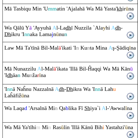
Mā Tasbi
q
u Min 'U
mm
atin 'Ajalahā Wa Mā Yasta'
kh
ir
ū
na
Wa
Q
ālū Y
ā
'Ayyuhā
A
l-La
dh
ī Nuzzila `Ala
y
hi
A
dh
-
Dh
ik
ru
'I
nn
aka Lama
j
n
ū
nu
n
Law Mā Ta'tīnā Bil-Mal
ā
'ikati 'I
n
Ku
n
ta Mina
A
ş
-
Ş
ādi
q
ī
na
Mā Nunazzilu
A
l-Mal
ā
'ikata 'Illā Bil-Ĥa
q
q
i Wa Mā Kān
ū
'I
dh
āa
n
Mu
n
ža
r
ī
na
'I
nn
ā Naĥnu Nazzalnā
A
dh
-
Dh
ik
ra
Wa 'I
nn
ā Lah
u
Laĥāfiž
ū
na
Wa La
q
a
d
'Arsalnā Mi
n
Q
a
b
lika Fī
Sh
iya`i
A
l-'Awwal
ī
na
Wa Mā Ya'tīhi
m
Mi
n
Ra
s
ū
lin 'Illā Kānū Bih
i
Yastahzi'
ū
na