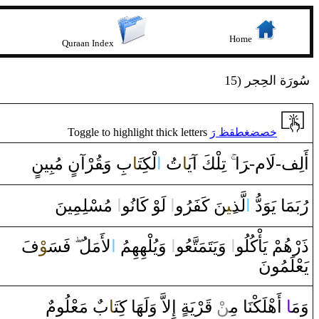
Home
Quraan Index
15) سُورَة الحِجر
Toggle to highlight thick letters
خصضغطقظ رَ
أَلِف-لَام-‍
رَ
‌ا‌
تِلْكَ ‌آي‍
‍َ‍ا
تُ
‌ا
لْكِت‍
‍َ‍ا
بِ ‌وَ‍
قُ‍
‍رْ‌آن
‌ مُبِينٍ
رُبَمَا‌ يَوَ‌دُّ‌
‌ا
لَّذ
‍ِ‍ي‍
‍نَ كَفَرُ‌و
‌ا
‌ لَوْ‌ كَانُو
‌ا
‌ مُسْلِمِينَ
ذَ‌رْهُمْ يَأْكُلُو
‌ا
‌ ‌وَيَتَمَتَّعُو
‌ا
‌ ‌وَيُلْهِهِمُ
‌ا
لأَمَلُ
فَسَ‍
‍وْ
فَ
يَعْلَمُونَ
‌ مَعْلُومٌ
ب
‍َ‍ا
‌ ‌إِلاَّ‌ ‌وَلَهَا‌ كِت‍
‍رْيَة‌
قَ‍
ْ
‍ن
‌ ‌أَهْلَكْنَا‌ مِ‍‌
‍ا
وَمَ‍