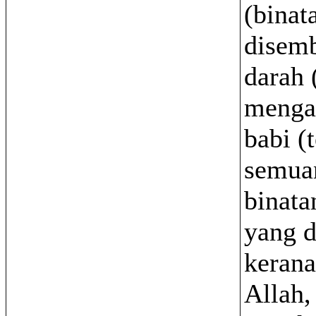
(binat
disemb
darah 
mengal
babi (
semua
binata
yang d
kerana
Allah,