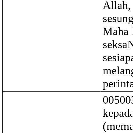
Allah,
sesun
Maha 
seksaN
sesiap
melan
perint
00500
kepad
(mema