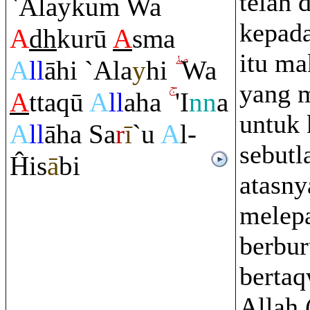
telah 
`Alayku
m
Wa
kepad
A
dh
kurū
A
sma
itu ma
A
ll
āhi `Ala
y
hi
Wa
yang 
A
tta
q
ū
A
ll
aha
'I
nn
a
untuk
A
ll
āha Sa
r
ī
`u
A
l-
sebutl
Ĥis
ā
bi
atasny
melep
berbur
bertaq
Allah 