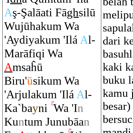
belah
A
ş
-
Ş
alāati Fā
gh
silū
melipu
Wujūhaku
m
Wa
sapula
'Aydiyaku
m
'Ilá
A
l-
dari k
Ma
rā
fi
q
i Wa
basuhl
A
m
saĥū
kaki k
buku l
Bi
ru
'
ū
siku
m
Wa
kamu 
'Arjulaku
m
'Ilá
A
l-
besar)
Ka`ba
y
ni
Wa 'I
n
bersuc
Ku
n
tu
m
Junubāa
n
mandi 