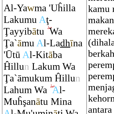
Al-Ya
w
ma 'Uĥilla
kamu 
Lakumu
A
ţ
-
makan
Ţ
ayyib
ā
tu
Wa
merek
(dihal
Ţ
a`
ā
mu
A
l-La
dh
ī
na
berka
'Ūtū
A
l-Kit
ā
ba
perem
Ĥillu
n
Laku
m
Wa
perem
Ţ
a`āmuku
m
Ĥillu
n
menja
Lahu
m
Wa
A
l-
kehorm
Muĥ
ş
an
ā
tu Mina
antara
A
l-Mu'umin
ā
ti Wa