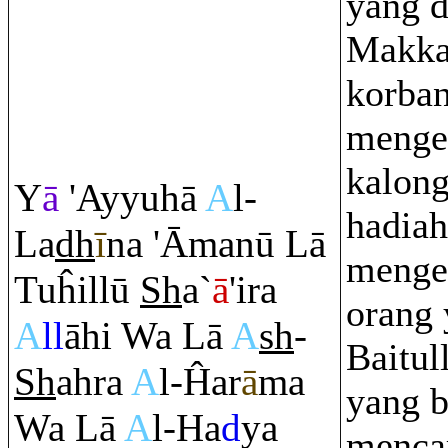
yang d
Makka
korban
menge
kalong
Y
ā
'Ayyuhā
A
l-
hadiah
La
dh
ī
na 'Āmanū Lā
menge
Tuĥillū
Sh
a`
ā
'i
r
a
orang
A
ll
āhi Wa Lā
A
sh
-
Baitul
Sh
ah
ra
A
l-Ĥa
r
ā
ma
yang b
Wa Lā
A
l-Ha
d
ya
menca