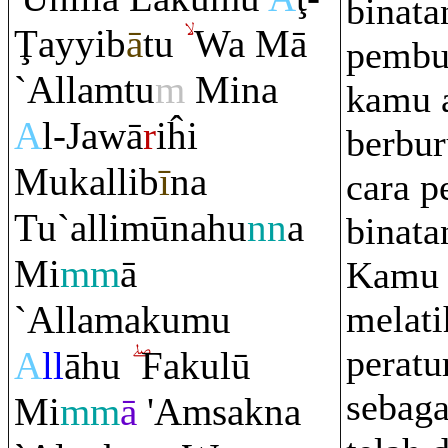
binata
Ţ
ayyib
ā
tu
Wa Mā
pembur
`Alla
m
tu
m
Mina
kamu a
A
l-Jawā
r
iĥi
berbur
Mukallib
ī
na
cara p
Tu`allimūnahu
nn
a
binata
Mi
mm
ā
Kamu 
`Allamakumu
melati
peratu
A
ll
āhu
Fakulū
sebag
Mi
mm
ā
'A
m
sakna