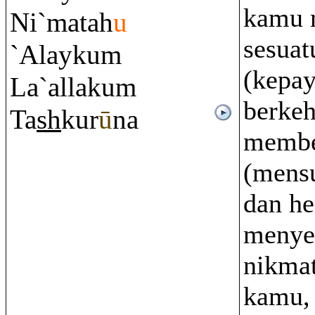
kamu 
Ni`matah
u
sesuat
`Alayku
m
(kepay
La`allaku
m
berke
Ta
sh
kur
ū
na
membe
(mens
dan h
menye
nikma
kamu,