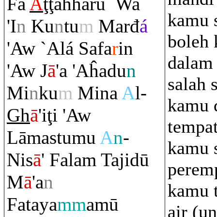
Fa
A
ţ
ţ
ahharū
Wa
kamu s
'I
n
Ku
n
tu
m
Marđ
á
boleh 
'Aw `Alá Safa
r
in
dalam 
'Aw J
ā
'a 'Aĥadu
n
salah 
Mi
n
ku
m
Mina
A
l-
kamu d
Gh
ā
'i
ţ
i 'Aw
tempat
Lāmastumu
A
n
-
kamu 
Nis
ā
' Fala
m
Tajidū
perem
M
ā
'a
n
kamu 
Fataya
mm
amū
air (u