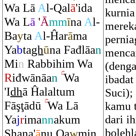
Wa Lā
A
l-
Q
al
ā
'ida
kurnia
Wa L
ā
'
Ā
mm
ī
na
A
l-
mereka
Ba
y
ta
A
l-Ĥa
r
ā
ma
pernia
Ya
b
ta
gh
ū
na Fađlāa
n
menca
Mi
n
Ra
bbihi
m
Wa
(deng
R
iđwānāa
n
Wa
ibadat
'I
dh
ā Ĥalaltu
m
Suci);
Fā
ş
ţ
ādū
Wa Lā
kamu t
Ya
j
r
ima
nn
aku
m
dari i
boleh
Sh
ana'
ā
nu
Q
a
w
min