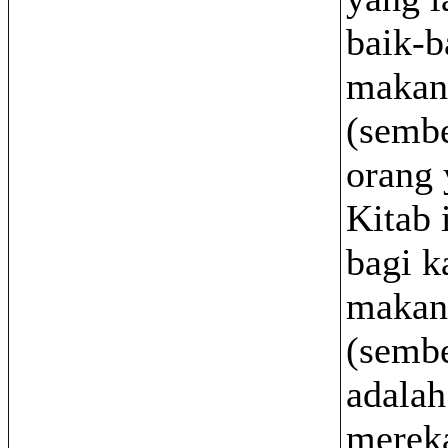
baik-b
makan
(sembe
orang 
Kitab 
bagi k
makan
(semb
adalah
mereka