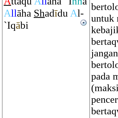
A
tta
q
ū
A
ll
aha
'I
nn
a
bertol
A
ll
āha
Sh
ad
ī
du
A
l-
untuk
`I
q
ā
bi
kebaji
bertaq
janga
bertol
pada 
(maksi
pence
bertaq