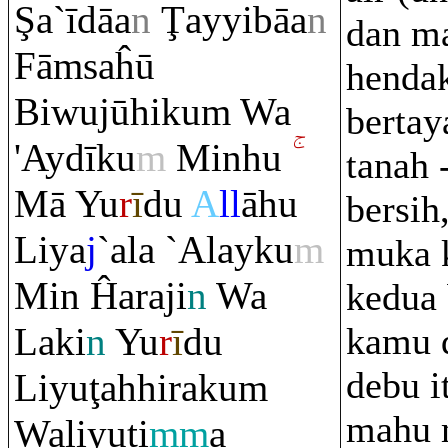
Ş
a`īdāa
n
Ţ
ayyibāa
n
dan m
Fā
m
saĥū
henda
Biwujūhiku
m
Wa
berta
'Aydīku
m
Minhu
tanah 
Mā Yu
r
ī
du
A
ll
āhu
bersih
Liya
j
`ala `Alayku
m
muka 
Min Ĥa
ra
ji
n
Wa
kedua 
Laki
n
Yu
r
ī
du
kamu d
debu i
Liyu
ţ
ahhi
ra
ku
m
mahu 
Waliyuti
mm
a