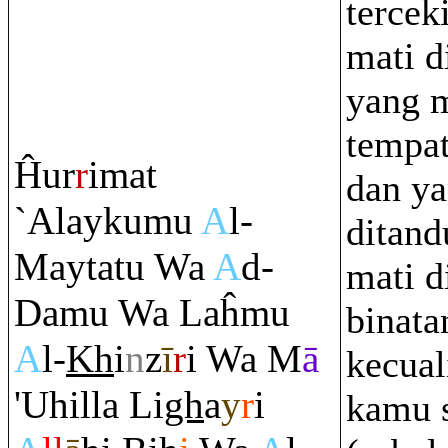
tercek
mati d
yang m
tempat
Ĥur
r
imat
dan ya
`Alaykumu
A
l-
ditand
Maytatu Wa
A
d-
mati 
Damu Wa Laĥmu
binata
A
l-
Kh
i
n
z
ī
r
i Wa M
ā
kecual
'Uhilla Li
gh
a
y
r
i
kamu 