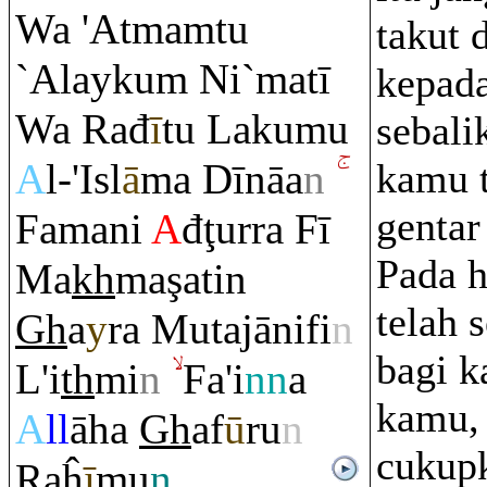
Wa 'Atma
m
tu
takut 
`Alayku
m
Ni`matī
kepad
Wa
Ra
đ
ī
tu Lakumu
sebali
A
l-'Isl
ā
ma Dīnāa
n
kamu t
gentar
Famani
A
đ
ţ
ur
ra
Fī
Pada h
Ma
kh
ma
ş
atin
telah 
Gh
a
y
ra
Mutajānifi
n
bagi 
L'i
th
mi
n
Fa'i
nn
a
kamu, 
A
ll
āha
Gh
af
ū
ru
n
cukup
Ra
ĥ
ī
mu
n