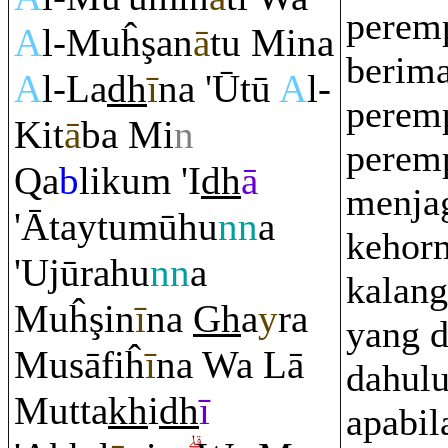
perem
A
l-Muĥ
ş
an
ā
tu Mina
berima
A
l-La
dh
ī
na 'Ūtū
A
l-
perem
Kit
ā
ba Mi
n
perem
Q
a
b
liku
m
'I
dh
ā
menja
'Ātaytumūhu
nn
a
kehorm
'Ujū
ra
hu
nn
a
kalang
Muĥ
ş
in
ī
na
Gh
a
y
ra
yang d
Musāfiĥ
ī
na Wa Lā
dahul
Mutta
kh
i
dh
ī
apabil