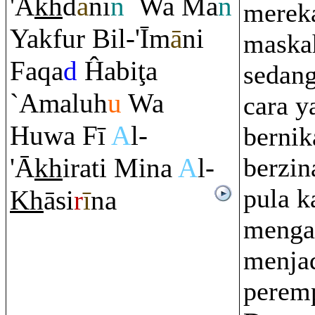
'A
kh
d
ā
ni
n
Wa Ma
n
merek
Yakfur Bil-'Īm
ā
ni
maska
Fa
q
a
d
Ĥabi
ţ
a
sedan
`Amaluh
u
Wa
cara y
Huwa Fī
A
l-
bernik
'Ā
kh
i
ra
ti Mina
A
l-
berzin
pula 
Kh
āsi
r
ī
na
menga
menja
perem