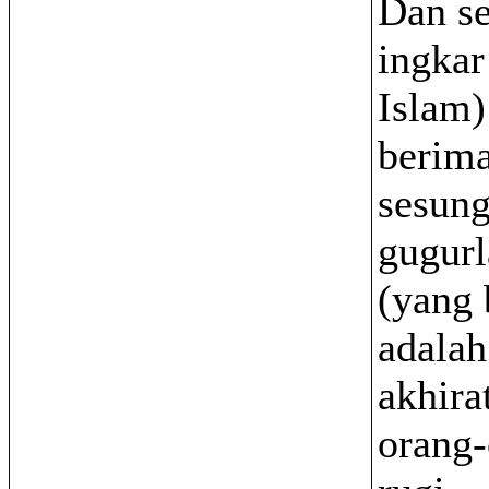
Dan se
ingkar
Islam)
berim
sesun
gugur
(yang 
adalah
akhira
orang-