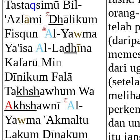
Tasta
q
simū Bil-
orang-
'Azl
ā
mi
Dh
āliku
m
telah 
Fis
q
un
A
l-Ya
w
ma
(darip
Ya'isa
A
l-La
dh
ī
na
memes
Kafarū Mi
n
dari 
Dīniku
m
Falā
(setel
Ta
kh
sh
awhu
m
Wa
meliha
A
kh
sh
awnī
A
l-
perke
Ya
w
ma 'Akmaltu
dan um
Laku
m
Dīnaku
m
itu ja