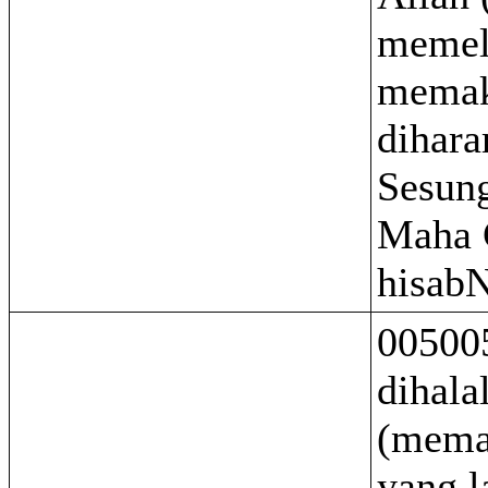
memeli
memak
dihara
Sesun
Maha 
hisab
005005
dihala
(mema
yang l