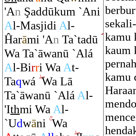
berbur
'A
n
Ş
addūku
m
`Ani
sekali
A
l-Masjidi
A
l-
kamu 
Ĥa
r
ā
mi 'A
n
Ta`tadū
kaum 
Wa Ta`āwanū `Alá
perna
A
l-Bi
r
r
i Wa
A
t-
kamu d
Ta
q
wá
Wa Lā
Haraam
Ta`āwanū `Alá
A
l-
mendo
'I
th
mi Wa
A
l-
mence
`U
d
w
ā
ni
Wa
henda