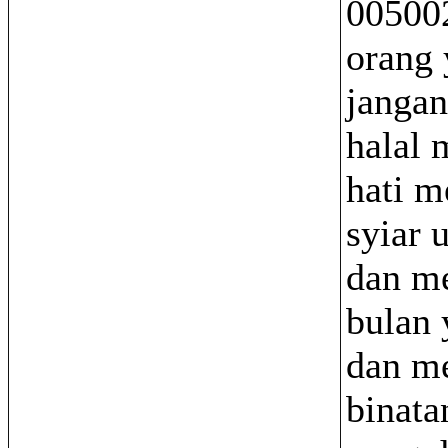
00500
orang 
jangan
halal 
hati m
syiar 
dan me
bulan 
dan m
binata