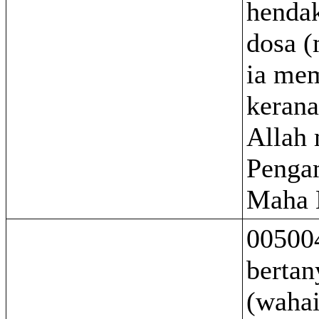
henda
dosa (
ia me
keran
Allah
Penga
Maha 
00500
berta
(waha