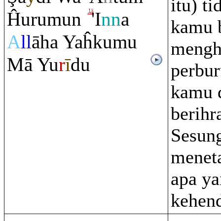
itu) ti
Ĥu
ru
mun
'I
nn
a
kamu 
A
ll
āha Yaĥkumu
mengh
Mā Yu
r
ī
du
perbur
kamu 
berihr
Sesun
menet
apa ya
kehend