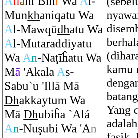
A
ll
ā
hi Bih
i
Wa
A
l-
(sebel
Mun
kh
ani
q
atu Wa
nyawa
disemb
A
l-Maw
q
ū
dh
atu Wa
berhal
A
l-Muta
ra
ddiyatu
(dihar
Wa
A
n
-Na
ţ
īĥatu Wa
kamu 
M
ā
'Akala
A
s-
dengan
Sabu`u 'Illā Mā
batang
Dh
akkaytu
m
Wa
Yang d
Mā
Dh
ubiĥa `Alá
adalah
A
n
-Nu
ş
ubi Wa 'A
n
fasik. 