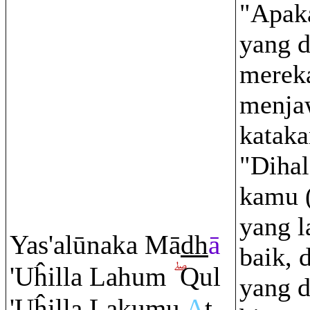
"Apak
yang d
merek
menja
kataka
"Dihal
kamu 
yang l
Yas'alūnaka Mā
dh
ā
baik, 
'Uĥilla Lahu
m
Q
ul
yang d
'Uĥilla Lakumu
A
ţ
-