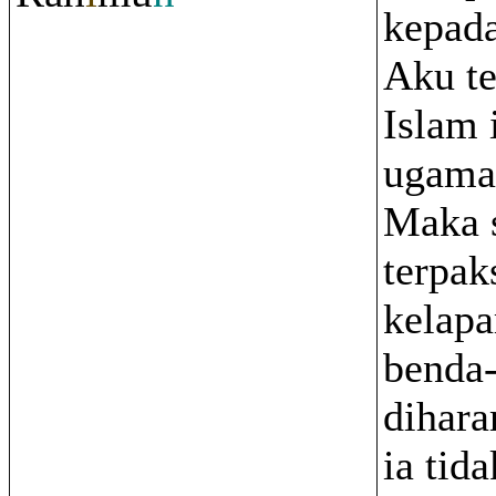
kepad
Aku te
Islam 
ugama
Maka 
terpak
kelap
benda
dihar
ia tid