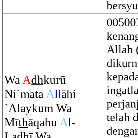
bersyu
00500
kenan
Allah 
dikur
kepada
Wa
A
dh
kurū
ingatl
Ni`mata
A
ll
āhi
perjan
`Alayku
m
Wa
telah 
Mī
th
ā
q
ahu
A
l-
dengan
La
dh
ī Wa