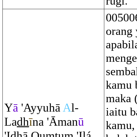
rugi.
00500
orang 
apabi
menge
semba
kamu b
maka 
Y
ā
'Ayyuhā
A
l-
iaitu 
La
dh
ī
na 'Āman
ū
kamu,
'I
dh
ā
Q
u
m
tu
m
'Ilá