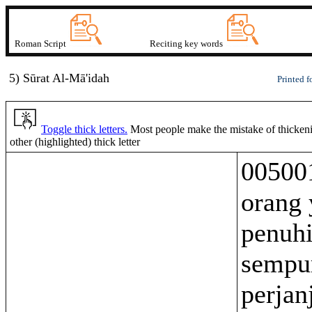
Roman Script
Reciting key words
5) Sūrat
A
l-M
ā
'idah
Printed f
Toggle thick letters.
Most people make the mistake of thickenin
other (highlighted) thick letter
00500
orang 
penuhi
sempu
perjan