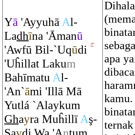
Dihala
(mema
Y
ā
'Ayyuhā
A
l-
binata
La
dh
ī
na 'Āman
ū
sebaga
'Awfū Bil-`U
q
ū
di
apa ya
'Uĥillat Laku
m
dibaca
Bahīmatu
A
l-
haram
'An`
ā
mi 'Illā Mā
kamu.
Yutlá `Alayku
m
binata
Gh
a
y
ra
Muĥillī
A
ş
-
ternak
Ş
a
y
di Wa 'A
n
tu
m