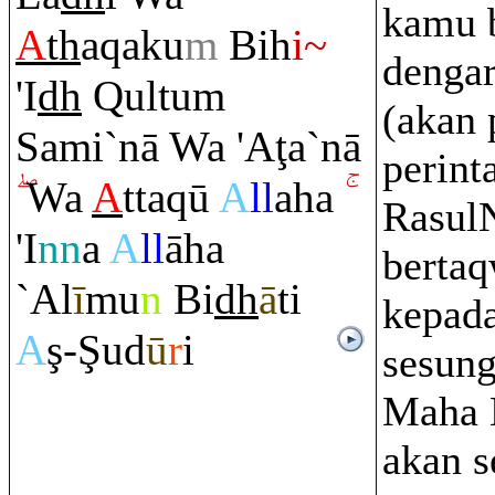
kamu 
A
th
a
q
aku
m
Bih
i~
dengar
'I
dh
Q
ultu
m
(akan 
Sami`nā Wa 'A
ţ
a`nā
perint
Wa
A
tta
q
ū
A
ll
aha
Rasul
'I
nn
a
A
ll
āha
berta
`Al
ī
mu
n
Bi
dh
ā
ti
kepada
A
ş
-
Ş
ud
ū
r
i
sesun
Maha 
akan se