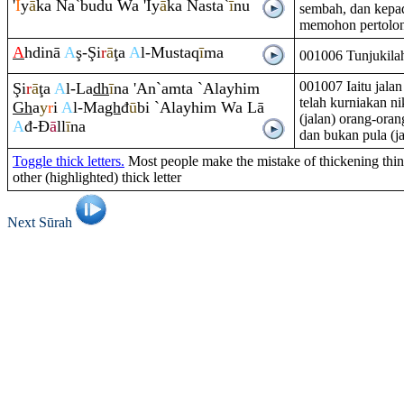
'
Ī
y
ā
ka Na`budu Wa 'Īy
ā
ka Nasta`
ī
nu
sembah, dan kepa
memohon pertolo
A
hdinā
A
ş
-
Ş
i
r
ā
ţ
a
A
l-Musta
q
ī
ma
001006 Tunjukilah
001007 Iaitu jala
Ş
i
r
ā
ţ
a
A
l-La
dh
ī
na 'An`a
m
ta `Alayhi
m
telah kurniakan n
Gh
a
y
r
i
A
l-Ma
gh
đ
ū
bi `Alayhi
m
Wa Lā
(jalan) orang-ora
A
đ-
Đ
ā
ll
ī
na
dan bukan pula (ja
Toggle thick letters.
Most people make the mistake of thickening thin 
other (highlighted) thick letter
Next Sūrah