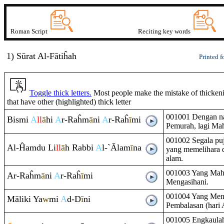
Roman Script
Reciting key words
1) Sūrat
A
l-Fātiĥah
Printed f
Toggle thick letters.
Most people make the mistake of thickenin
that have other (highlighted) thick letter
001001 Dengan n
Bismi
A
ll
ā
hi
A
r-
Ra
ĥm
ā
ni
A
r-
Ra
ĥ
ī
mi
Pemurah, lagi Ma
001002 Segala puji
Al-Ĥa
m
du Li
ll
ā
h
Ra
bbi
A
l-`Ālam
ī
na
yang memelihara 
alam.
001003 Yang Mah
Ar-
Ra
ĥm
ā
ni
A
r-
Ra
ĥ
ī
mi
Mengasihani.
001004 Yang Meng
Māliki Ya
w
mi
A
d-D
ī
ni
Pembalasan (hari 
001005 Engkaulah