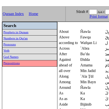
Sūrah #
Ayah #
Quraan Index
Home
Print format
Search
About
Ĥawla
لَ
Prophets in Quraan
Above
Fawqa
قَ
Numbers in Qur'an
according to
Wafqan Li
 ل
Pronoun
s
Across
`Abra
رَ
Verb
After
Ba’da
عدَ
God Names
Against
Đidda
دَ
Prepositions
ahead of
Amama
مَ
all over
Min Jadid
يد
Along
`Ala Ţūl
ل
Among
Min Bayn
ين
Around
Ĥawla
لَ
As
Ka
كَ
As as
Ka
كَ
Aside
Bijānib
نب