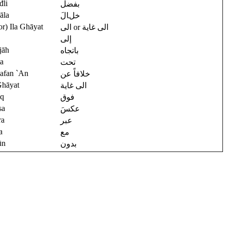
đli
بفضل
āla
خلالَ
(or) Ila Ghāyat
الى or الى غاية
إلى
ijāh
باتجاه
a
تحت
afan `An
خلافاً عن
Ghāyat
الى غاية
wq
فوق
sa
عكسَ
ra
عبر
a
مع
ūn
بدون