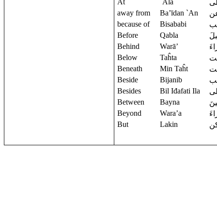
At
`Ala
ى
away from
Ba’īdan `An
عن
because of
Bisababi
ب
Before
Qabla
لَ
Behind
Warā’
ءَ
Below
Taĥta
ت
Beneath
Min Taĥt
ت
Beside
Bijanib
نب
Besides
Bil Iđafati Ila
لى
Between
Bayna
ينَ
Beyond
Wara’a
ءَ
But
Lakin
ن