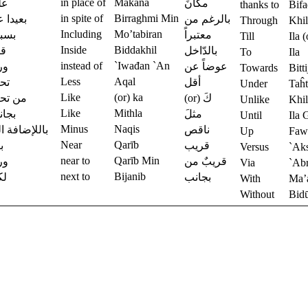
in place of
Makana
مكانَ
عل
thanks to
Bifa
in spite of
Birraghmi Min
بالرغم من
بعيدا 
Through
Khil
Including
Mo’tabiran
معتبراً
بسب
Till
Ila 
Inside
Biddakhil
بالدّاخل
قب
To
Ila
instead of
`Iwađan `An
عوضاً عن
ورا
Towards
Bitt
Less
Aqal
أقل
تح
Under
Taĥt
Like
(or) ka
(or) كَ
من تح
Unlike
Khil
Like
Mithla
مثلَ
بجا
Until
Ila 
Minus
Naqis
ناقص
باللإضافة ا
Up
Fa
Near
Qarīb
قريب
ب
Versus
`Ak
near to
Qarīb Min
قريبٌ من
ورا
Via
`Ab
next to
Bijanib
بجانب
لك
With
Ma’
Without
Bid