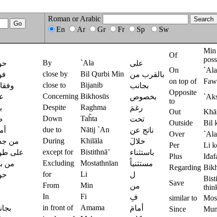
Roman or Arabic
En
Ar
Gr
Fr
Sp
Sw
Min 
Of
poss
By
`Ala
على
حو
On
`Ala
close by
Bil Qurbi Min
بالقرب من
فو
on top of
Faw
close to
Bijanib
بجانب
وفقا
Opposite
Concerning
Bikhosūs
عب
بخصوص
`Ak
to
Despite
Raghma
رغمَ
ب
Out
Khār
Down
Taĥta
تحت
ض
Outside
Bil 
due to
Nātij `An
ناتج عن
أما
Over
`Ala
During
Khilāla
خلالَ
من جد
Per
Li k
except for
Bistithnā’
باستثناء
على طو
Plus
Iđaf
Excluding
Mostathnīan
مستثنياً
من ب
Regarding
Bik
for
Li
ل
حو
Bist
Save
From
Min
من
thin
In
Fi
فِ
similar to
Mos
in front of
Amama
أمامَ
بجا
Since
Mun