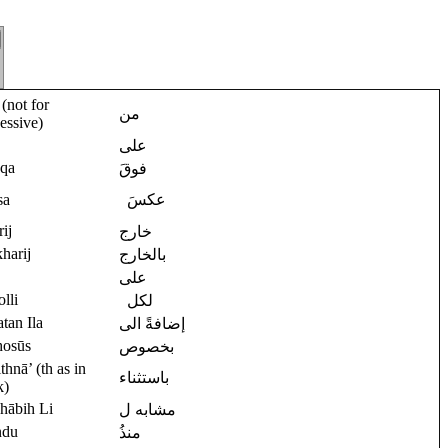
(not for
من
essive)
على
qa
فوقَ
sa
عكسَ
ij
خارج
kharij
بالخارج
على
olli
لكل
atan Ila
إضافةً الى
hosūs
بخصوص
ithnā’ (th as in
باستثناء
k)
hābih Li
مشابه ل
du
منذُ