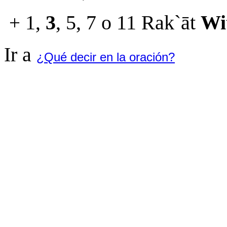
1,
3
, 5, 7 o 11 Rak`āt
Wi
+
Ir a
¿Qué decir en la oración?