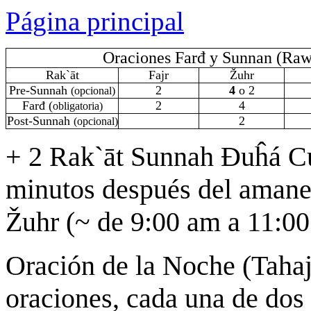
Página principal
Oraciones Farđ y Sunnan (Raw
Rak`āt
Fajr
Žuhr
Pre-Sunnah
2
4
o 2
(opcional)
Farđ (
2
4
obligatoria)
Post-Sunnah
2
(opcional)
+ 2 Rak`āt Sunnah Đuĥá C
minutos después del amanec
Žuhr (~ de 9:00 am a 11:00
Oración de la Noche (Taha
oraciones, cada una de dos