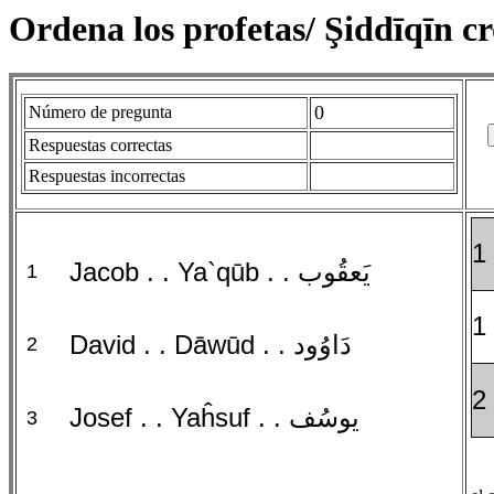
Ordena los profetas/ Şiddīqīn 
0
Número de pregunta
Respuestas correctas
Respuestas incorrectas
1 
Jacob . . Ya`qūb . . يَعقُوب
1
1 
David . . Dāwūd . . دَاوُود
2
2 
Josef . . Yaĥsuf . . يوسُف
3